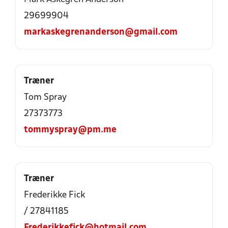
29699904
markaskegrenanderson@gmail.com
Træner
Tom Spray
27373773
tommyspray@pm.me
Træner
Frederikke Fick
/ 27841185
Frederikkefick@hotmail.com