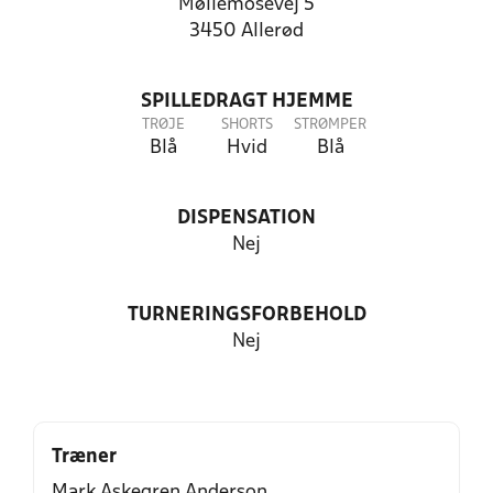
Møllemosevej 5
3450 Allerød
SPILLEDRAGT HJEMME
TRØJE
SHORTS
STRØMPER
Blå
Hvid
Blå
DISPENSATION
Nej
TURNERINGSFORBEHOLD
Nej
Træner
Mark Askegren Anderson