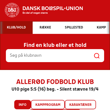
Hvad vil du søge efter?
KLUB/HOLD
RÆKKE
SPILLESTED
KAMP
INDHOLD OG NYHEDER
Find en klub eller et hold
STILLINGER, RESULTATER, KLUBBER OG
HOLD
ALLERØD FODBOLD KLUB
U10 pige 5:5 (16) beg. - Silent stævne 19/4
INFO
KAMPPROGRAM
KARANTÆNER