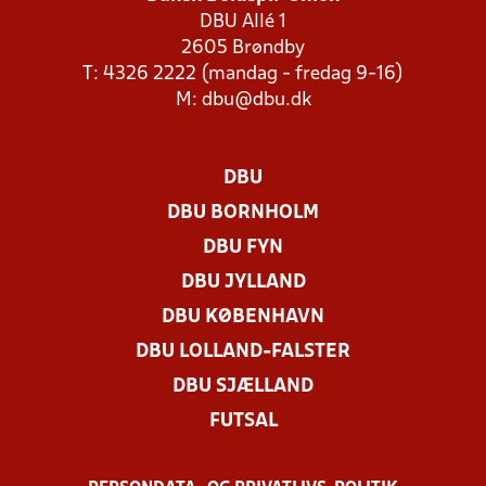
DBU Allé 1
2605 Brøndby
T: 4326 2222 (mandag - fredag 9-16)
M:
dbu@dbu.dk
DBU
DBU BORNHOLM
DBU FYN
DBU JYLLAND
DBU KØBENHAVN
DBU LOLLAND-FALSTER
DBU SJÆLLAND
FUTSAL