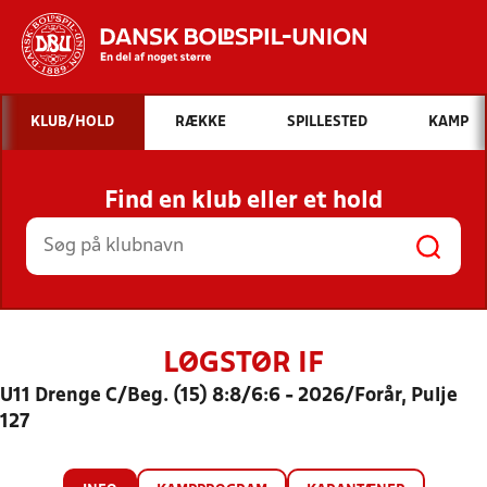
Hvad vil du søge efter?
KLUB/HOLD
RÆKKE
SPILLESTED
KAMP
INDHOLD OG NYHEDER
Find en klub eller et hold
STILLINGER, RESULTATER, KLUBBER OG
HOLD
LØGSTØR IF
U11 Drenge C/Beg. (15) 8:8/6:6 - 2026/Forår, Pulje
127