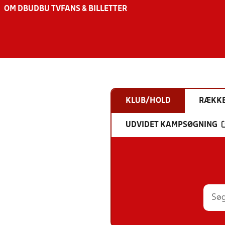
OM DBU
DBU TV
FANS & BILLETTER
KLUB/HOLD
RÆKK
UDVIDET KAMPSØGNING