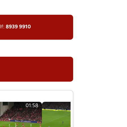
lf:
8939 9910
01:58
01:58