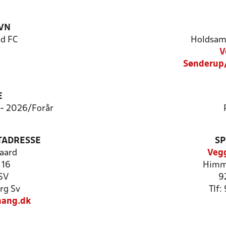
VN
d FC
Holdsam
V
Sønderup/
E
8 - 2026/Forår
TADRESSE
SP
aard
Vegg
 16
Himme
SV
9
rg Sv
Tlf
hang.dk