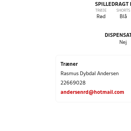
SPILLEDRAGT
TRØJE
SHORTS
Rød
Blå
DISPENSA
Nej
Træner
Rasmus Dybdal Andersen
22669028
andersenrd@hotmail.com