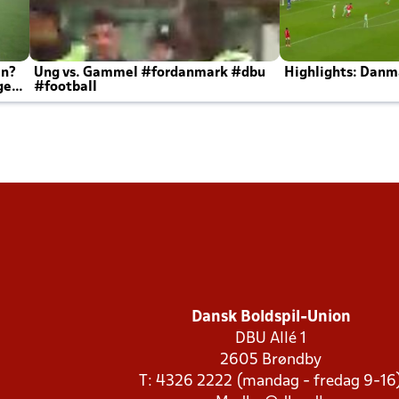
en?
Ung vs. Gammel #fordanmark #dbu
Highlights: Danma
ger
#football
Dansk Boldspil-Union
DBU Allé 1
2605 Brøndby
T: 4326 2222 (mandag - fredag 9-16