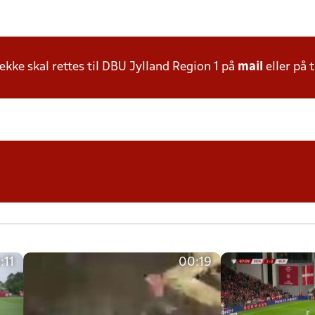
ke skal rettes til DBU Jylland Region 1 på
mail
eller på t
:11
00:19