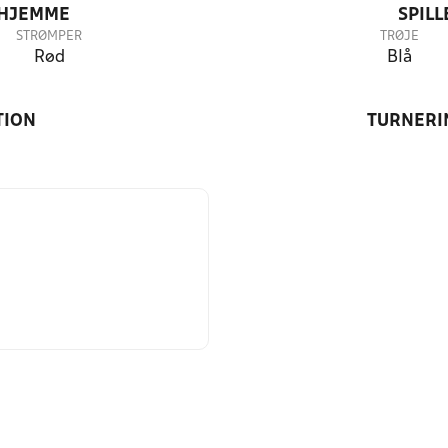
 HJEMME
SPIL
STRØMPER
TRØJE
Rød
Blå
TION
TURNERI