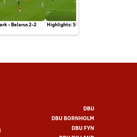
rk - Belarus 2-2
Highlights: Skotland - Danmark 4-2
J
E
DBU
DBU BORNHOLM
DBU FYN
)