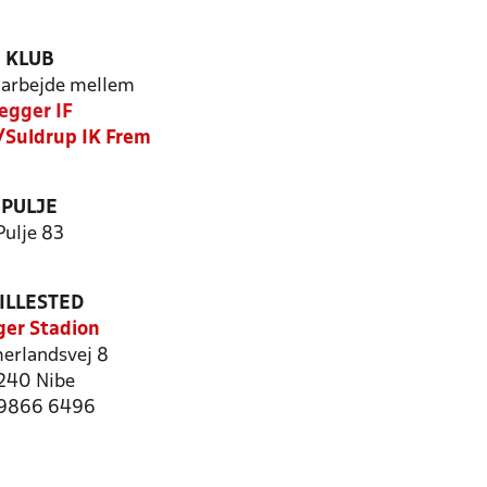
KLUB
arbejde mellem
egger IF
Suldrup IK Frem
PULJE
Pulje 83
ILLESTED
er Stadion
rlandsvej 8
240 Nibe
: 9866 6496