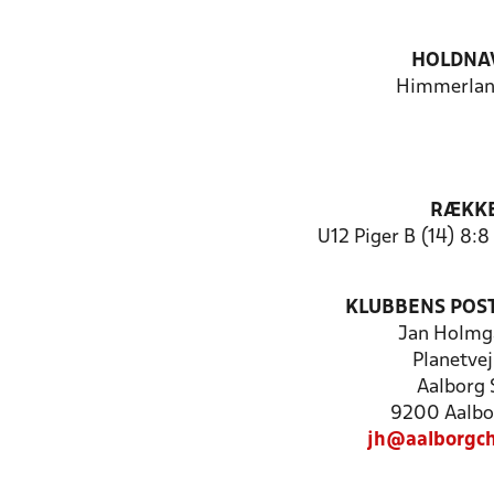
HOLDNA
Himmerlan
RÆKK
U12 Piger B (14) 8:
KLUBBENS POS
Jan Holmg
Planetvej
Aalborg 
9200 Aalbo
jh@aalborgc