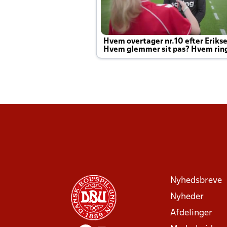
Hvem overtager nr.10 efter Eriks
Hvem glemmer sit pas? Hvem rin
Joachim altid til efter kampe?
Nyhedsbreve
Nyheder
Afdelinger