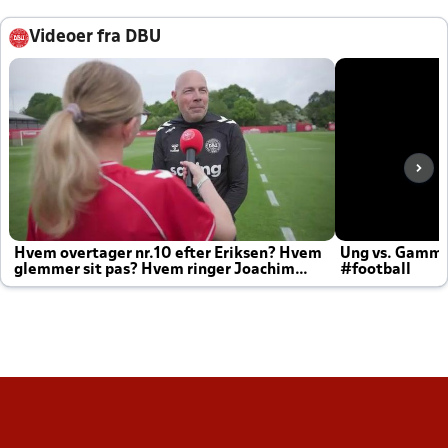
Videoer fra DBU
Hvem overtager nr.10 efter Eriksen? Hvem
Ung vs. Gamm
glemmer sit pas? Hvem ringer Joachim
#football
altid til efter kampe?