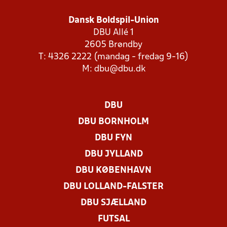
Dansk Boldspil-Union
DBU Allé 1
2605 Brøndby
T: 4326 2222 (mandag - fredag 9-16)
M:
dbu@dbu.dk
DBU
DBU BORNHOLM
DBU FYN
DBU JYLLAND
DBU KØBENHAVN
DBU LOLLAND-FALSTER
DBU SJÆLLAND
FUTSAL