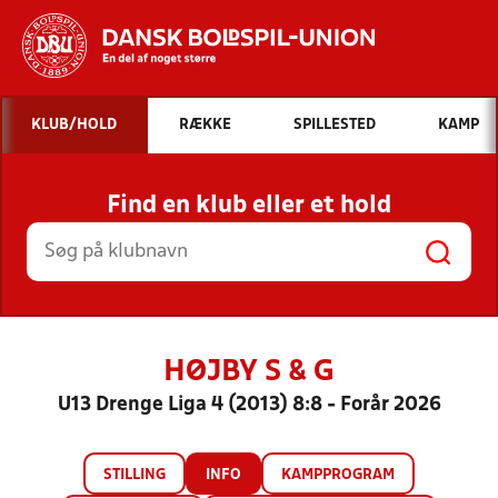
Hvad vil du søge efter?
KLUB/HOLD
RÆKKE
SPILLESTED
KAMP
INDHOLD OG NYHEDER
Find en klub eller et hold
STILLINGER, RESULTATER, KLUBBER OG
HOLD
HØJBY S & G
U13 Drenge Liga 4 (2013) 8:8 - Forår 2026
STILLING
INFO
KAMPPROGRAM