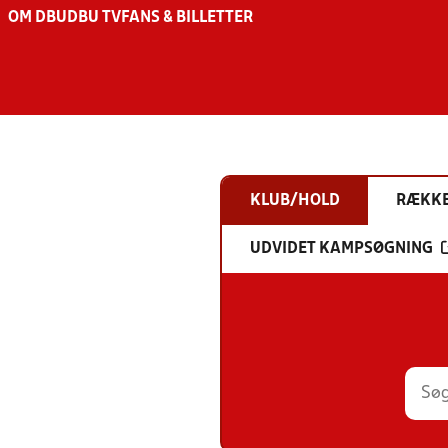
OM DBU
DBU TV
FANS & BILLETTER
KLUB/HOLD
RÆKK
UDVIDET KAMPSØGNING