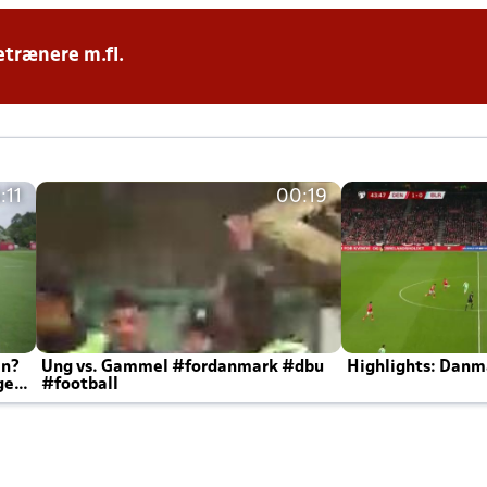
etrænere m.fl.
:11
00:19
en?
Ung vs. Gammel #fordanmark #dbu
Highlights: Danma
ger
#football