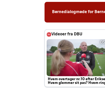
Børnedialogmøde for Børn
Videoer fra DBU
05
Hvem overtager nr.10 efter Eriks
Hvem glemmer sit pas? Hvem rin
Joachim altid til efter kampe?