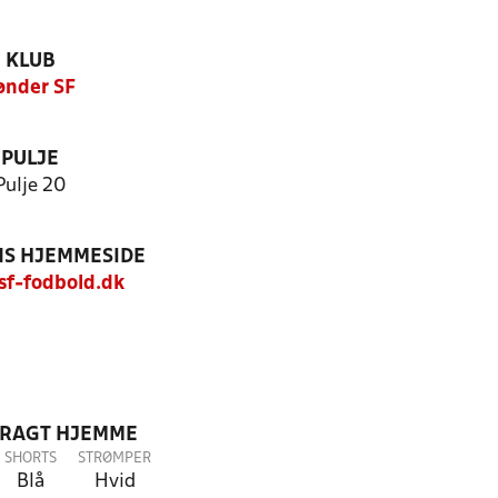
KLUB
ønder SF
PULJE
Pulje 20
S HJEMMESIDE
f-fodbold.dk
DRAGT HJEMME
SHORTS
STRØMPER
Blå
Hvid