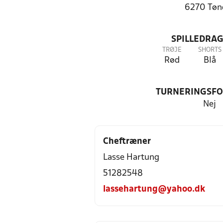
6270 Tøn
SPILLEDRAG
TRØJE
SHORTS
Rød
Blå
TURNERINGSF
Nej
Cheftræner
Lasse Hartung
51282548
lassehartung@yahoo.dk