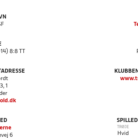
VN
SF
T
E
14) 8:8 TT
TADRESSE
KLUBBEN
rdt
www.ts
3, 1
der
old.dk
TED
SPILLE
TRØJE
lerne
Hvid
vej 6