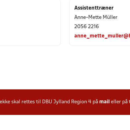
Assistenttræner
Anne-Mette Müller
2056 2216
anne_mette_muller@h
ke skal rettes til DBU Jylland Region 4 på
mail
eller på 