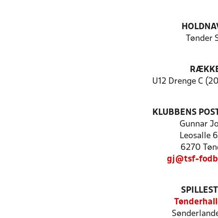
HOLDNA
Tønder 
RÆKK
U12 Drenge C (20
KLUBBENS POS
Gunnar Jo
Leosalle 6
6270 Tøn
gj@tsf-fodb
SPILLES
Tønderhal
Sønderlande