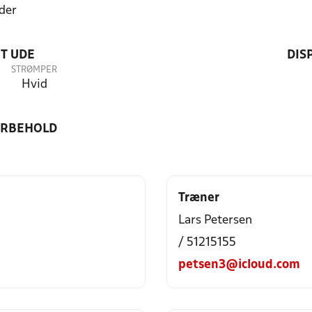
der
T UDE
DIS
STRØMPER
Hvid
ORBEHOLD
Træner
Lars Petersen
/ 51215155
petsen3@icloud.com