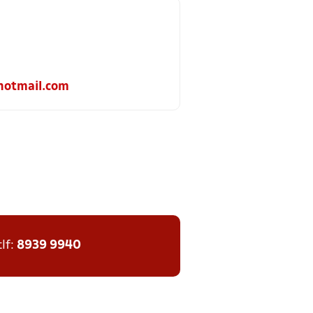
otmail.com
tlf:
8939 9940