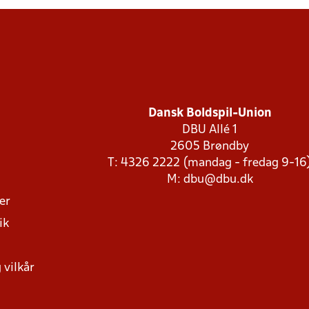
Dansk Boldspil-Union
DBU Allé 1
2605 Brøndby
T: 4326 2222 (mandag - fredag 9-16
M:
dbu@dbu.dk
ger
ik
 vilkår