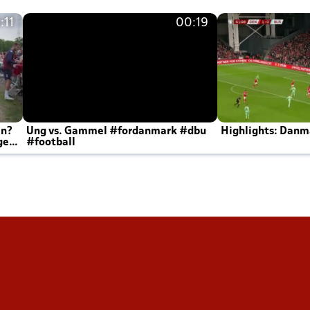
:11
00:19
en?
Ung vs. Gammel #fordanmark #dbu
Highlights: Danma
ger
#football