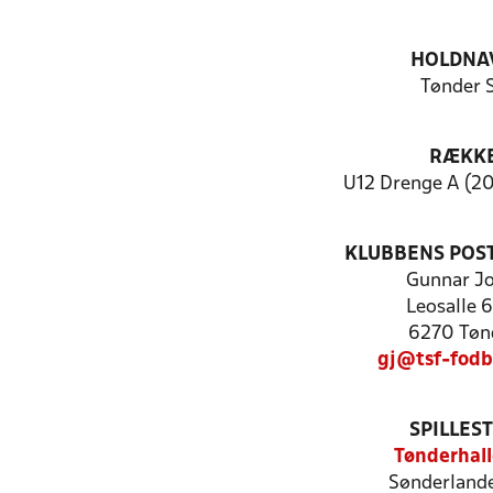
HOLDNA
Tønder 
RÆKK
U12 Drenge A (20
KLUBBENS POS
Gunnar Jo
Leosalle 6
6270 Tøn
gj@tsf-fodb
SPILLES
Tønderhal
Sønderlande