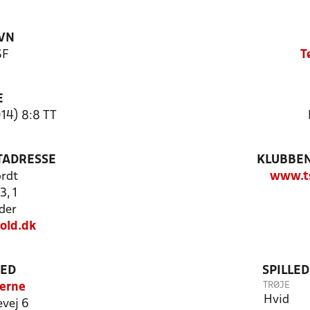
VN
SF
T
E
14) 8:8 TT
TADRESSE
KLUBBEN
rdt
www.ts
3, 1
der
old.dk
TED
SPILLE
TRØJE
lerne
Hvid
vej 6