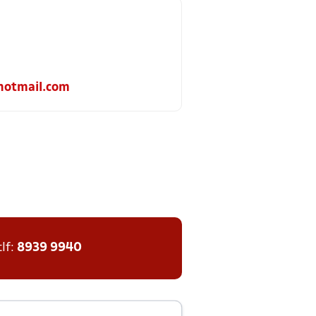
otmail.com
tlf:
8939 9940