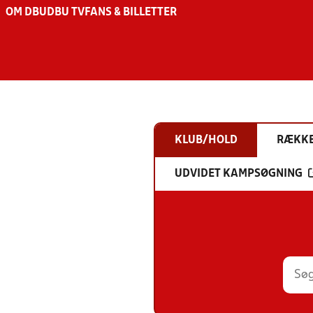
OM DBU
DBU TV
FANS & BILLETTER
KLUB/HOLD
RÆKK
UDVIDET KAMPSØGNING