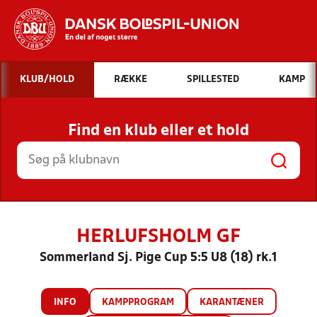
Hvad vil du søge efter?
KLUB/HOLD
RÆKKE
SPILLESTED
KAMP
INDHOLD OG NYHEDER
Find en klub eller et hold
STILLINGER, RESULTATER, KLUBBER OG
HOLD
HERLUFSHOLM GF
Sommerland Sj. Pige Cup 5:5 U8 (18) rk.1
INFO
KAMPPROGRAM
KARANTÆNER