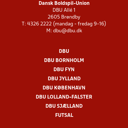
Dansk Boldspil-Union
DBU Allé 1
2605 Brøndby
T: 4326 2222 (mandag - fredag 9-16)
M:
dbu@dbu.dk
DBU
DBU BORNHOLM
DBU FYN
DBU JYLLAND
DBU KØBENHAVN
DBU LOLLAND-FALSTER
DBU SJÆLLAND
FUTSAL