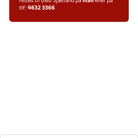
rettes til DBU Sjælland på
mail
eller på
tlf:
4632 3366