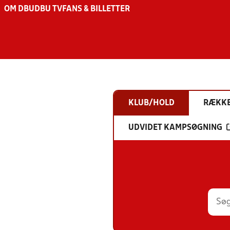
OM DBU
DBU TV
FANS & BILLETTER
KLUB/HOLD
RÆKK
UDVIDET KAMPSØGNING