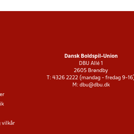
Dansk Boldspil-Union
DBU Allé 1
2605 Brøndby
T: 4326 2222 (mandag - fredag 9-16
M:
dbu@dbu.dk
ger
ik
 vilkår