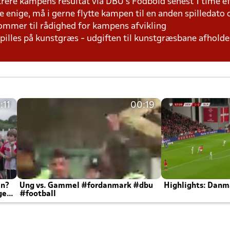
trere kampens resultat via DBU's Fodbold senest 1 time 
e enige, må i gerne flytte kampen til en anden spilledato
dommer til rådighed for kampens afvikling
 spilles på kunstgræs - udgiften til kunstgræsbane afhol
:11
00:19
en?
Ung vs. Gammel #fordanmark #dbu
Highlights: Danma
ger
#football