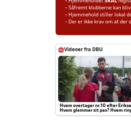
- Hjemmeholdet
SKAL
regis
- Såfremt klubberne kan bliv
- Hjemmehold stiller lokal 
- Der er ikke krav om at der
Videoer fra DBU
05
Hvem overtager nr.10 efter Eriks
Hvem glemmer sit pas? Hvem rin
Joachim altid til efter kampe?