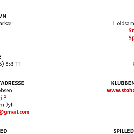
VN
arkær
Holdsam
St
Sp
E
5) 8:8 TT
TADRESSE
KLUBBEN
obsen
www.stoho
j 8
m Jyll
n@gmail.com
TED
SPILLE