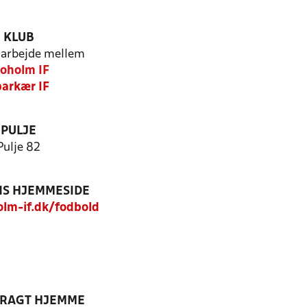
KLUB
arbejde mellem
oholm IF
arkær IF
PULJE
Pulje 82
S HJEMMESIDE
lm-if.dk/fodbold
DRAGT HJEMME