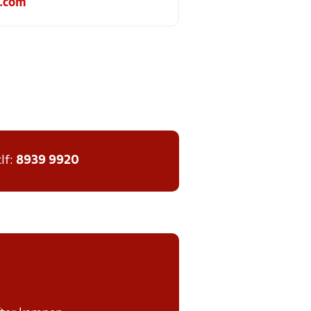
.com
tlf:
8939 9920