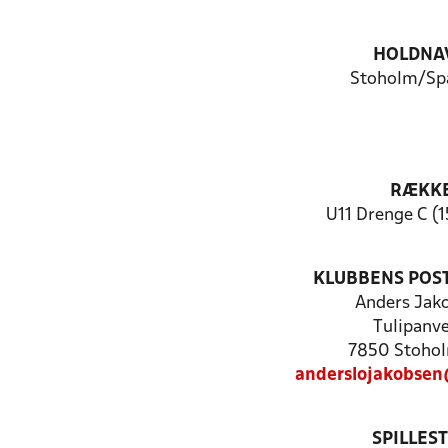
HOLDNA
Stoholm/Sp
RÆKK
U11 Drenge C (1
KLUBBENS POS
Anders Jak
Tulipanve
7850 Stohol
anderslojakobse
SPILLES