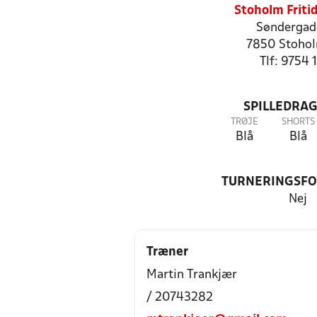
Stoholm Friti
Søndergad
7850 Stohol
Tlf: 9754 
SPILLEDRAG
TRØJE
SHORTS
Blå
Blå
TURNERINGSF
Nej
Træner
Martin Trankjær
/ 20743282