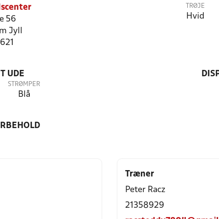
TRØJE
dscenter
Hvid
e 56
m Jyll
1621
T UDE
DIS
STRØMPER
Blå
ORBEHOLD
Træner
Peter Racz
21358929