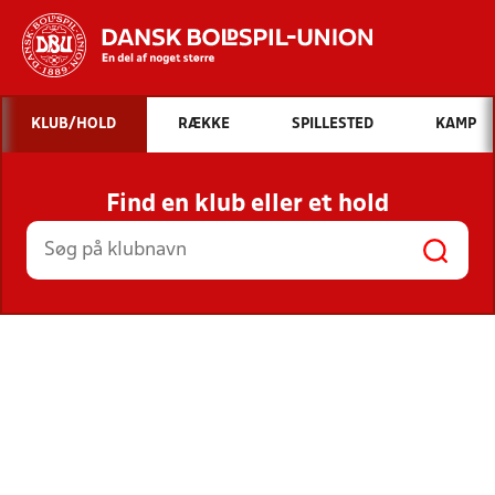
Hvad vil du søge efter?
KLUB/HOLD
RÆKKE
SPILLESTED
KAMP
INDHOLD OG NYHEDER
Find en klub eller et hold
STILLINGER, RESULTATER, KLUBBER OG
HOLD