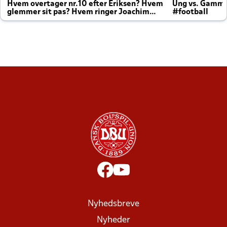
Hvem overtager nr.10 efter Eriksen? Hvem
Ung vs. Gamm
glemmer sit pas? Hvem ringer Joachim
#football
altid til efter kampe?
Nyhedsbreve
Nyheder