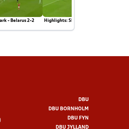
rk - Belarus 2-2
Highlights: Skotland - Danmark 4-2
J
E
DBU
DBU BORNHOLM
DBU FYN
)
DBU JYLLAND