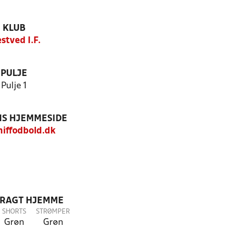
KLUB
stved I.F.
PULJE
Pulje 1
S HJEMMESIDE
iffodbold.dk
DRAGT HJEMME
SHORTS
STRØMPER
Grøn
Grøn