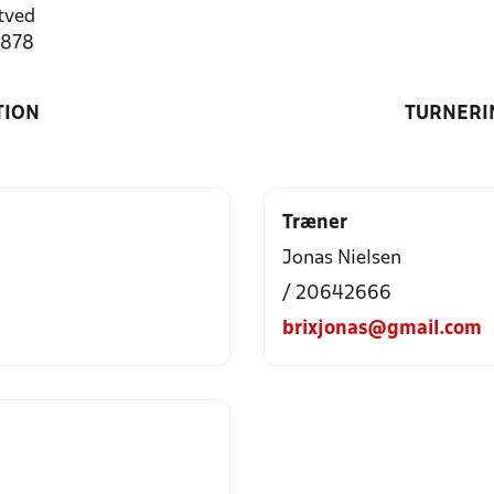
tved
9878
TION
TURNERI
Træner
Jonas Nielsen
/ 20642666
brixjonas@gmail.com