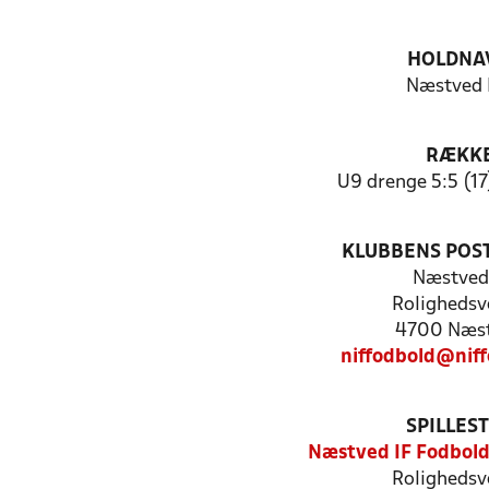
HOLDNA
Næstved I
RÆKK
U9 drenge 5:5 (17
KLUBBENS POS
Næstved 
Rolighedsv
4700 Næs
niffodbold@nif
SPILLES
Næstved IF Fodbol
Rolighedsv