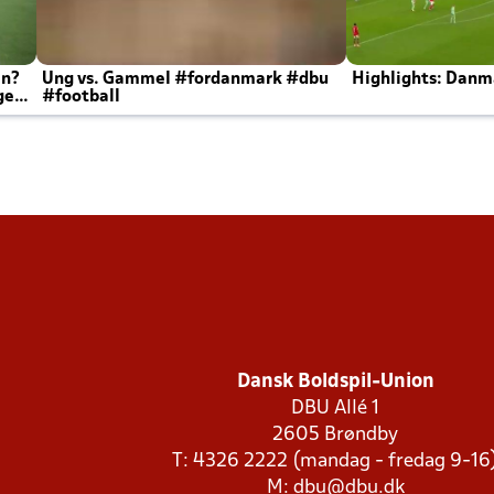
en?
Ung vs. Gammel #fordanmark #dbu
Highlights: Danma
ger
#football
Dansk Boldspil-Union
DBU Allé 1
2605 Brøndby
T: 4326 2222 (mandag - fredag 9-16
M:
dbu@dbu.dk