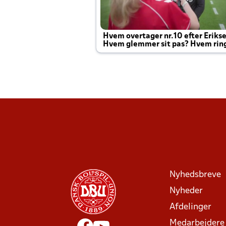
Hvem overtager nr.10 efter Eriks
Hvem glemmer sit pas? Hvem rin
Joachim altid til efter kampe?
Nyhedsbreve
Nyheder
Afdelinger
Medarbejdere