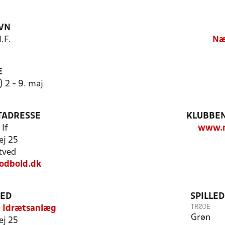
VN
.F.
Næ
E
) 2 - 9. maj
TADRESSE
KLUBBEN
If
www.n
ej 25
tved
fodbold.dk
TED
SPILLE
TRØJE
d Idrætsanlæg
Grøn
ej 25