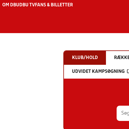
OM DBU
DBU TV
FANS & BILLETTER
KLUB/HOLD
RÆKK
UDVIDET KAMPSØGNING