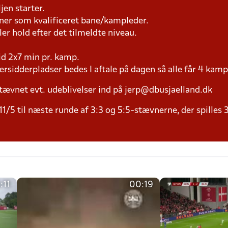
jen starter.
æner som kvalificeret bane/kampleder.
ller hold efter det tilmeldte niveau.
tid 2x7 min pr. kamp.
versidderpladser bedes I aftale på dagen så alle får 4 kamp
tævnet evt. udeblivelser ind på jerp@dbusjaelland.dk
11/5 til næste runde af 3:3 og 5:5-stævnerne, der spilles 
:11
00:19