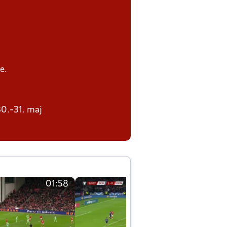
e.
30.-31. maj
01:58
01:58