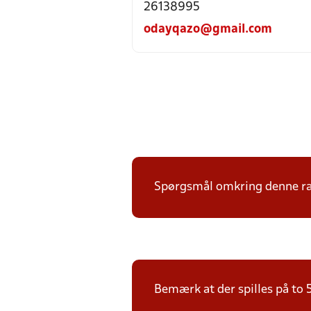
26138995
odayqazo@gmail.com
Spørgsmål omkring denne ræk
Bemærk at der spilles på to 5