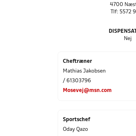
4700 Næs
Tlf: 5572 
DISPENSA
Nej
Cheftræner
Mathias Jakobsen
/ 61303796
Mosevej@msn.com
Sportschef
Oday Qazo