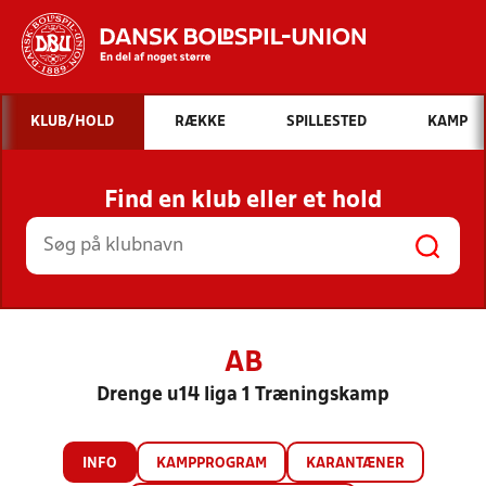
Hvad vil du søge efter?
KLUB/HOLD
RÆKKE
SPILLESTED
KAMP
INDHOLD OG NYHEDER
Find en klub eller et hold
STILLINGER, RESULTATER, KLUBBER OG
HOLD
AB
Drenge u14 liga 1 Træningskamp
INFO
KAMPPROGRAM
KARANTÆNER