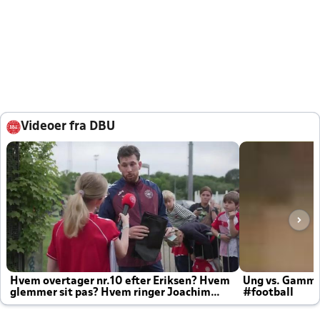
Videoer fra DBU
Hvem overtager nr.10 efter Eriksen? Hvem
Ung vs. Gamm
glemmer sit pas? Hvem ringer Joachim
#football
altid til efter kampe?