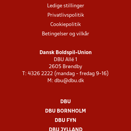
Ledige stillinger
Privatlivspolitik
Cookiepolitik
Betingelser og vilkår
Dansk Boldspil-Union
DBU Allé 1
2605 Brøndby
T: 4326 2222 (mandag - fredag 9-16)
M:
dbu@dbu.dk
DBU
DBU BORNHOLM
DBU FYN
DBU JYLLAND