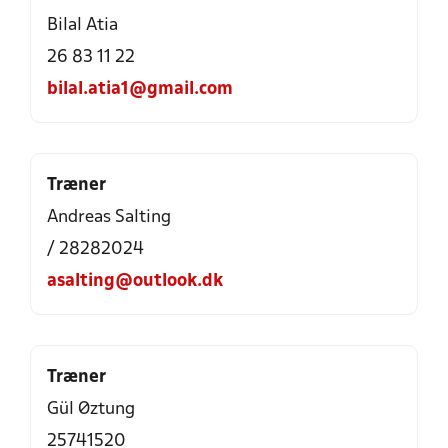
Bilal Atia
26 83 11 22
bilal.atia1@gmail.com
Træner
Andreas Salting
/ 28282024
asalting@outlook.dk
Træner
Gül Øztung
25741520