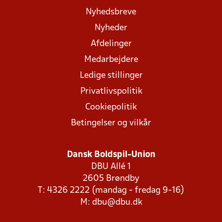
Nyhedsbreve
Nyheder
Afdelinger
Medarbejdere
Ledige stillinger
Privatlivspolitik
Cookiepolitik
Betingelser og vilkår
Dansk Boldspil-Union
DBU Allé 1
2605 Brøndby
T: 4326 2222 (mandag - fredag 9-16)
M:
dbu@dbu.dk