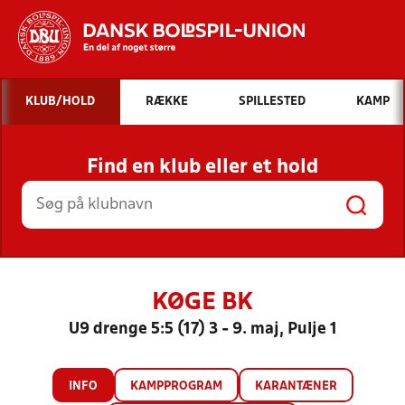
Hvad vil du søge efter?
KLUB/HOLD
RÆKKE
SPILLESTED
KAMP
INDHOLD OG NYHEDER
Find en klub eller et hold
STILLINGER, RESULTATER, KLUBBER OG
HOLD
KØGE BK
U9 drenge 5:5 (17) 3 - 9. maj, Pulje 1
INFO
KAMPPROGRAM
KARANTÆNER