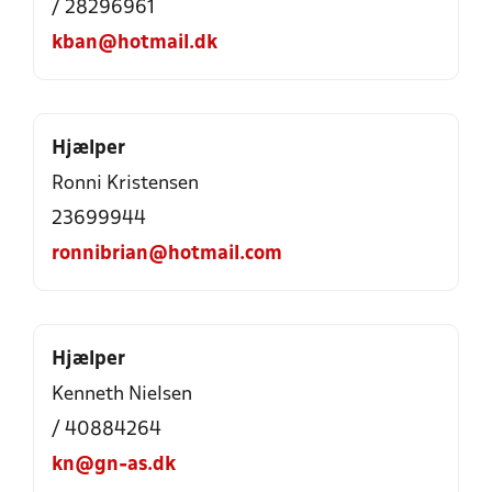
/ 28296961
kban@hotmail.dk
Hjælper
Ronni Kristensen
23699944
ronnibrian@hotmail.com
Hjælper
Kenneth Nielsen
/ 40884264
kn@gn-as.dk