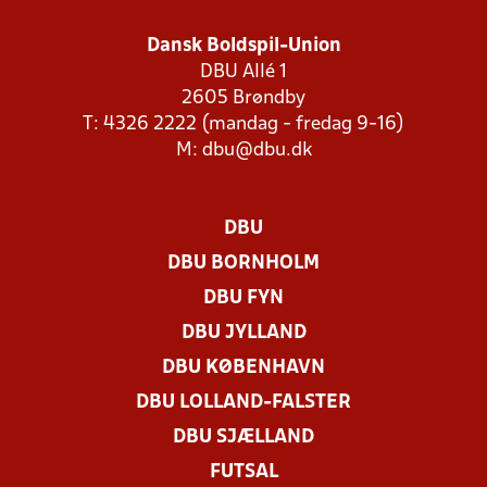
Dansk Boldspil-Union
DBU Allé 1
2605 Brøndby
T: 4326 2222 (mandag - fredag 9-16)
M:
dbu@dbu.dk
DBU
DBU BORNHOLM
DBU FYN
DBU JYLLAND
DBU KØBENHAVN
DBU LOLLAND-FALSTER
DBU SJÆLLAND
FUTSAL