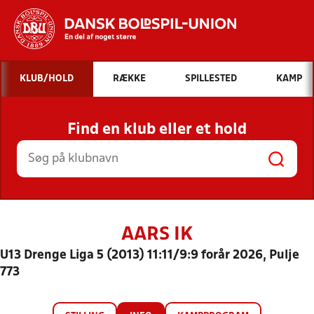
Hvad vil du søge efter?
KLUB/HOLD
RÆKKE
SPILLESTED
KAMP
INDHOLD OG NYHEDER
Find en klub eller et hold
STILLINGER, RESULTATER, KLUBBER OG
HOLD
AARS IK
U13 Drenge Liga 5 (2013) 11:11/9:9 forår 2026, Pulje
773