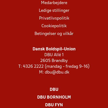
Medarbejdere
Ledige stillinger
Privatlivspolitik
Cookiepolitik
Betingelser og vilkår
Dansk Boldspil-Union
DBU Allé 1
2605 Brøndby
T: 4326 2222 (mandag - fredag 9-16)
M:
dbu@dbu.dk
DBU
DBU BORNHOLM
DBU FYN