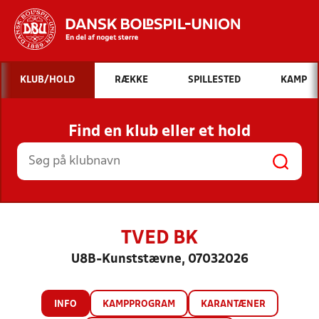
Hvad vil du søge efter?
KLUB/HOLD
RÆKKE
SPILLESTED
KAMP
INDHOLD OG NYHEDER
Find en klub eller et hold
STILLINGER, RESULTATER, KLUBBER OG
HOLD
TVED BK
U8B-Kunststævne, 07032026
INFO
KAMPPROGRAM
KARANTÆNER