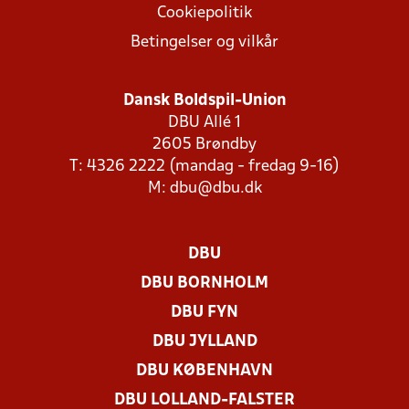
Cookiepolitik
Betingelser og vilkår
Dansk Boldspil-Union
DBU Allé 1
2605 Brøndby
T: 4326 2222 (mandag - fredag 9-16)
M:
dbu@dbu.dk
DBU
DBU BORNHOLM
DBU FYN
DBU JYLLAND
DBU KØBENHAVN
DBU LOLLAND-FALSTER