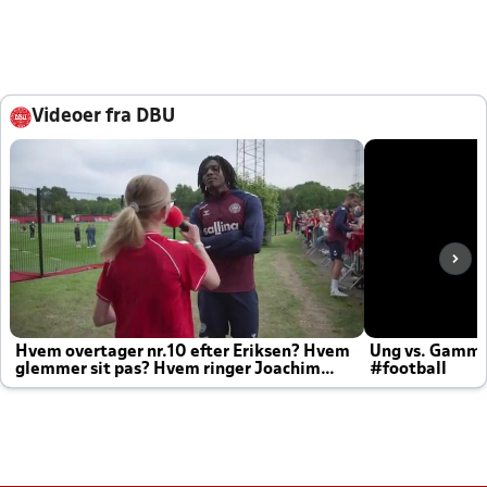
Videoer fra DBU
Hvem overtager nr.10 efter Eriksen? Hvem
Ung vs. Gamm
glemmer sit pas? Hvem ringer Joachim
#football
altid til efter kampe?