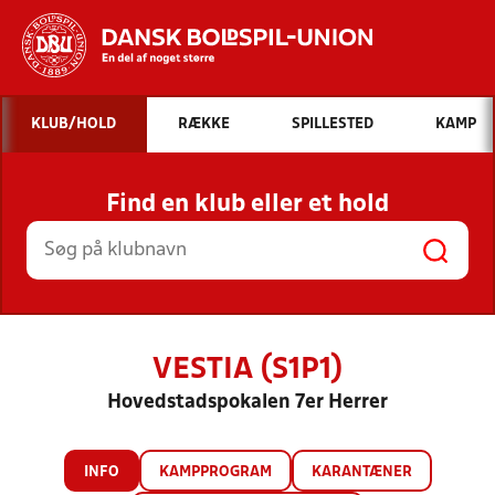
Hvad vil du søge efter?
KLUB/HOLD
RÆKKE
SPILLESTED
KAMP
INDHOLD OG NYHEDER
Find en klub eller et hold
STILLINGER, RESULTATER, KLUBBER OG
HOLD
VESTIA (S1P1)
Hovedstadspokalen 7er Herrer
INFO
KAMPPROGRAM
KARANTÆNER