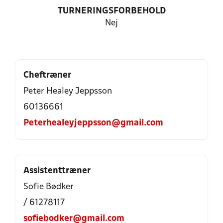
TURNERINGSFORBEHOLD
Nej
Cheftræner
Peter Healey Jeppsson
60136661
Peterhealeyjeppsson@gmail.com
Assistenttræner
Sofie Bødker
/ 61278117
sofiebodker@gmail.com