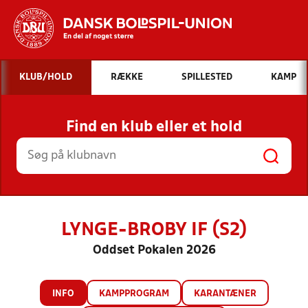
Hvad vil du søge efter?
KLUB/HOLD
RÆKKE
SPILLESTED
KAMP
INDHOLD OG NYHEDER
Find en klub eller et hold
STILLINGER, RESULTATER, KLUBBER OG
HOLD
LYNGE-BROBY IF (S2)
Oddset Pokalen 2026
INFO
KAMPPROGRAM
KARANTÆNER