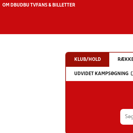
OM DBU
DBU TV
FANS & BILLETTER
KLUB/HOLD
RÆKK
UDVIDET KAMPSØGNING