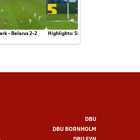
rk - Belarus 2-2
Highlights: Skotland - Danmark 4-2
J
E
DBU
DBU BORNHOLM
DBU FYN