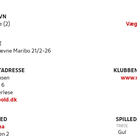
VN
 (2)
Væg
E
tævne Maribo 21/2-26
TADRESSE
KLUBBEN
nsen
www.v
 6
rløse
old.dk
TED
SPILLE
TRØJE
na
Gul
en 2