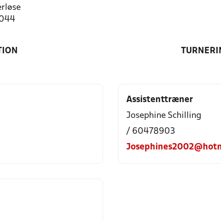
rløse
4044
TION
TURNERI
Assistenttræner
Josephine Schilling
/ 60478903
Josephines2002@hotm