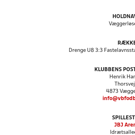
HOLDNA
Væggerløse
RÆKK
Drenge U8 3:3 Fastelavnss
KLUBBENS POS
Henrik Ha
Thorsvej
4873 Vægge
info@vbfodb
SPILLES
JBJ Are
Idrætsalle