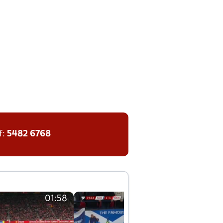
f:
5482 6768
01:58
01:58