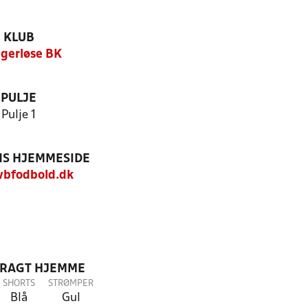
KLUB
gerløse BK
PULJE
Pulje 1
S HJEMMESIDE
bfodbold.dk
DRAGT HJEMME
SHORTS
STRØMPER
Blå
Gul