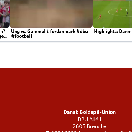
en?
Ung vs. Gammel #fordanmark #dbu
Highlights: Danma
ger
#football
Dansk Boldspil-Union
DBU Allé 1
2605 Brøndby