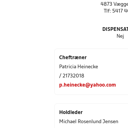
4873 Vægge
Tlf: 5417 
DISPENSA
Nej
Cheftræner
Patricia Heinecke
/ 21732018
p.heinecke@yahoo.com
Holdleder
Michael Rosenlund Jensen