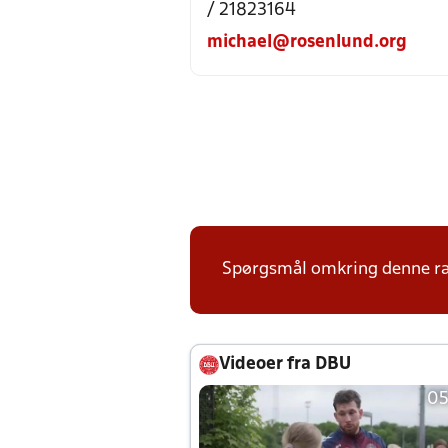
/ 21823164
michael@rosenlund.org
Spørgsmål omkring denne ræk
Videoer fra DBU
05