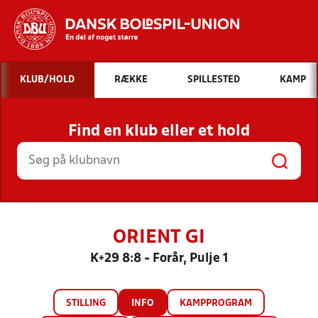
Hvad vil du søge efter?
KLUB/HOLD
RÆKKE
SPILLESTED
KAMP
INDHOLD OG NYHEDER
Find en klub eller et hold
STILLINGER, RESULTATER, KLUBBER OG
HOLD
ORIENT GI
K+29 8:8 - Forår, Pulje 1
STILLING
INFO
KAMPPROGRAM