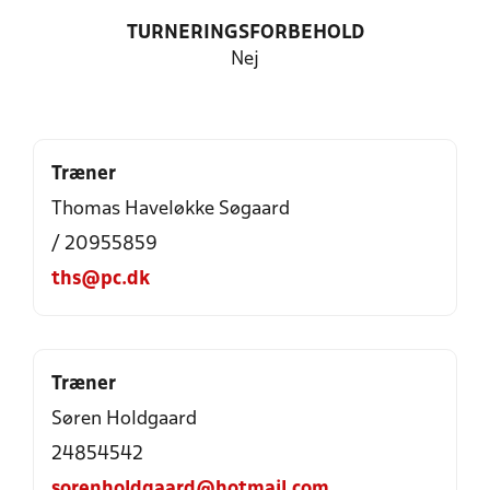
TURNERINGSFORBEHOLD
Nej
Træner
Thomas Haveløkke Søgaard
/ 20955859
ths@pc.dk
Træner
Søren Holdgaard
24854542
sorenholdgaard@hotmail.com