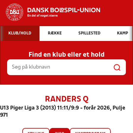
Hvad vil du søge efter?
KLUB/HOLD
RÆKKE
SPILLESTED
KAMP
INDHOLD OG NYHEDER
Find en klub eller et hold
STILLINGER, RESULTATER, KLUBBER OG
HOLD
RANDERS Q
U13 Piger Liga 3 (2013) 11:11/9:9 - forår 2026, Pulje
971