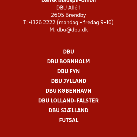
Dansk Boldspil-Union
DBU Allé 1
2605 Brøndby
T: 4326 2222 (mandag - fredag 9-16)
M:
dbu@dbu.dk
DBU
DBU BORNHOLM
DBU FYN
DBU JYLLAND
DBU KØBENHAVN
DBU LOLLAND-FALSTER
DBU SJÆLLAND
FUTSAL