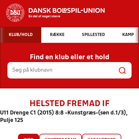
Hvad vil du søge efter?
KLUB/HOLD
RÆKKE
SPILLESTED
KAMP
INDHOLD OG NYHEDER
Find en klub eller et hold
STILLINGER, RESULTATER, KLUBBER OG
HOLD
HELSTED FREMAD IF
U11 Drenge C1 (2015) 8:8 -Kunstgræs-(søn d.1/3),
Pulje 125