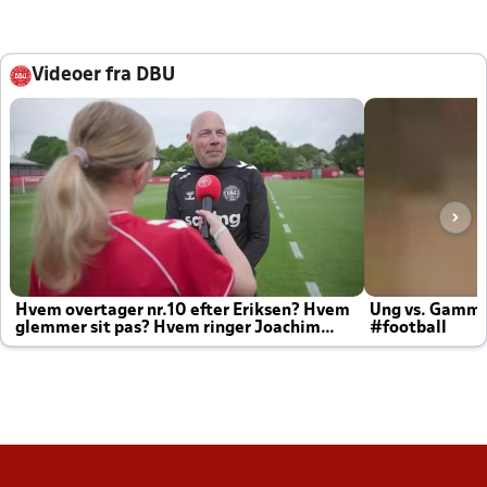
Videoer fra DBU
Hvem overtager nr.10 efter Eriksen? Hvem
Ung vs. Gamm
glemmer sit pas? Hvem ringer Joachim
#football
altid til efter kampe?