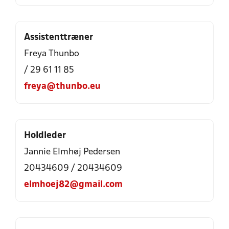
Assistenttræner
Freya Thunbo
/ 29 61 11 85
freya@thunbo.eu
Holdleder
Jannie Elmhøj Pedersen
20434609 / 20434609
elmhoej82@gmail.com