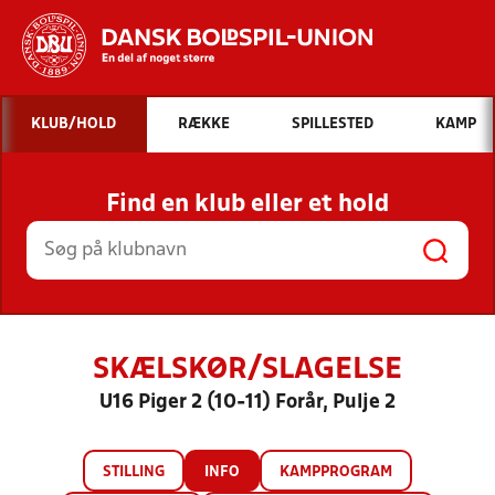
Hvad vil du søge efter?
KLUB/HOLD
RÆKKE
SPILLESTED
KAMP
INDHOLD OG NYHEDER
Find en klub eller et hold
STILLINGER, RESULTATER, KLUBBER OG
HOLD
SKÆLSKØR/SLAGELSE
U16 Piger 2 (10-11) Forår, Pulje 2
STILLING
INFO
KAMPPROGRAM