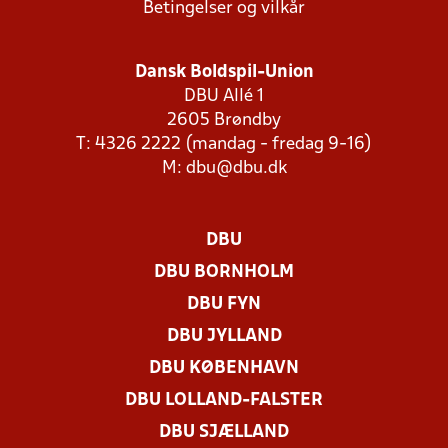
Betingelser og vilkår
Dansk Boldspil-Union
DBU Allé 1
2605 Brøndby
T: 4326 2222 (mandag - fredag 9-16)
M:
dbu@dbu.dk
DBU
DBU BORNHOLM
DBU FYN
DBU JYLLAND
DBU KØBENHAVN
DBU LOLLAND-FALSTER
DBU SJÆLLAND