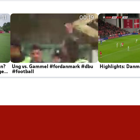
:11
00:19
en?
Ung vs. Gammel #fordanmark #dbu
Highlights: Danma
ger
#football