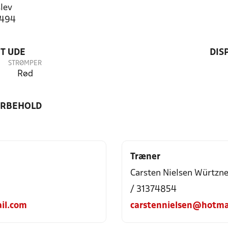
lev
5494
T UDE
DIS
STRØMPER
Rød
ORBEHOLD
Træner
Carsten Nielsen Würtzne
/ 31374854
il.com
carstennielsen@hotma