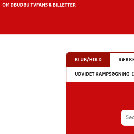
OM DBU
DBU TV
FANS & BILLETTER
KLUB/HOLD
RÆKK
UDVIDET KAMPSØGNING