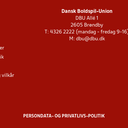
Dansk Boldspil-Union
DBU Allé 1
2605 Brøndby
T: 4326 2222 (mandag - fredag 9-16
M:
dbu@dbu.dk
ger
ik
 vilkår
PERSONDATA- OG PRIVATLIVS-POLITIK