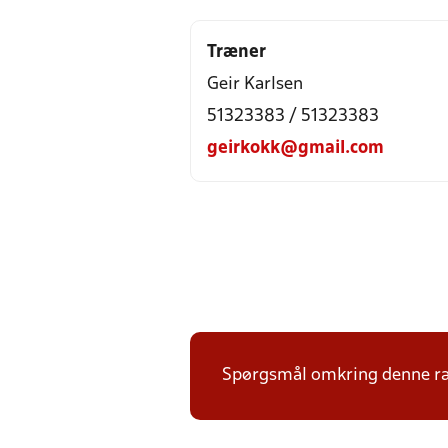
Træner
Geir Karlsen
51323383 / 51323383
geirkokk@gmail.com
Spørgsmål omkring denne ræk