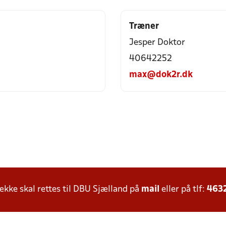
Træner
Jesper Doktor
40642252
max@dok2r.dk
ke skal rettes til DBU Sjælland på
mail
eller på tlf:
463