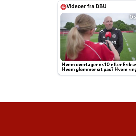
Videoer fra DBU
05
Hvem overtager nr.10 efter Eriks
Hvem glemmer sit pas? Hvem rin
Joachim altid til efter kampe?