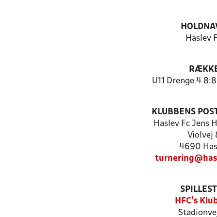
HOLDNA
Haslev 
RÆKK
U11 Drenge 4 8:8
KLUBBENS POS
Haslev Fc Jens 
Violvej 
4690 Has
turnering@has
SPILLES
HFC's Klu
Stadionve