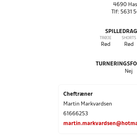
4690 Has
Tlf: 5631 
SPILLEDRAG
TRØJE
SHORTS
Rød
Rød
TURNERINGSF
Nej
Cheftræner
Martin Markvardsen
61666253
martin.markvardsen@hotma