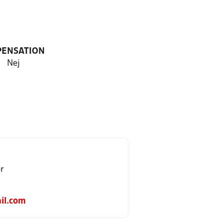
PENSATION
Nej
r
il.com