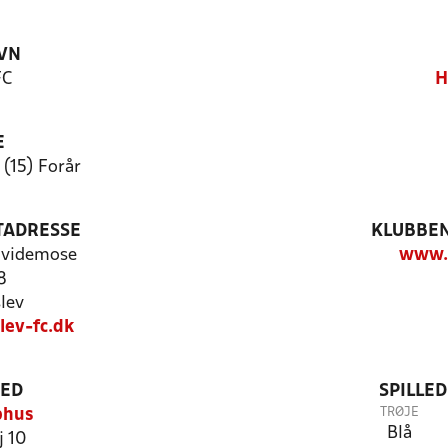
VN
FC
H
E
 (15) Forår
TADRESSE
KLUBBEN
Hvidemose
www.h
8
lev
lev-fc.dk
TED
SPILLE
TRØJE
bhus
Blå
j 10