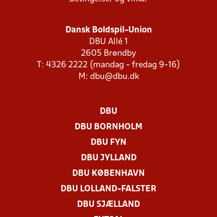
Dansk Boldspil-Union
DBU Allé 1
2605 Brøndby
T: 4326 2222 (mandag - fredag 9-16)
M:
dbu@dbu.dk
DBU
DBU BORNHOLM
DBU FYN
DBU JYLLAND
DBU KØBENHAVN
DBU LOLLAND-FALSTER
DBU SJÆLLAND