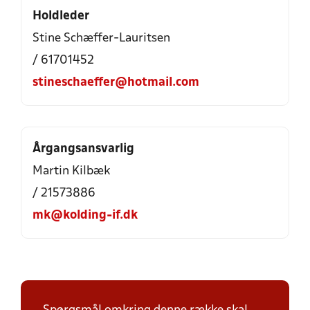
Holdleder
Stine Schæffer-Lauritsen
/ 61701452
stineschaeffer@hotmail.com
Årgangsansvarlig
Martin Kilbæk
/ 21573886
mk@kolding-if.dk