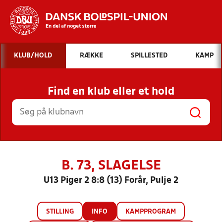
Hvad vil du søge efter?
KLUB/HOLD
RÆKKE
SPILLESTED
KAMP
INDHOLD OG NYHEDER
Find en klub eller et hold
STILLINGER, RESULTATER, KLUBBER OG
HOLD
B. 73, SLAGELSE
U13 Piger 2 8:8 (13) Forår, Pulje 2
STILLING
INFO
KAMPPROGRAM