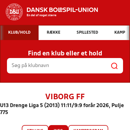
Hvad vil du søge efter?
KLUB/HOLD
RÆKKE
SPILLESTED
KAMP
INDHOLD OG NYHEDER
Find en klub eller et hold
STILLINGER, RESULTATER, KLUBBER OG
HOLD
VIBORG FF
U13 Drenge Liga 5 (2013) 11:11/9:9 forår 2026, Pulje
775