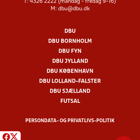
T: 4326 2222 (mandag - fredag 9-16)
M:
dbu@dbu.dk
DBU
DBU BORNHOLM
DBU FYN
DBU JYLLAND
DBU KØBENHAVN
DBU LOLLAND-FALSTER
DBU SJÆLLAND
FUTSAL
PERSONDATA- OG PRIVATLIVS-POLITIK