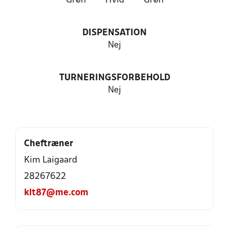
Grøn
Hvid
Grøn
DISPENSATION
Nej
TURNERINGSFORBEHOLD
Nej
Cheftræner
Kim Laigaard
28267622
klt87@me.com