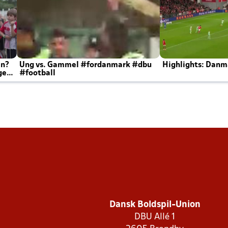
en?
Ung vs. Gammel #fordanmark #dbu
Highlights: Danma
ger
#football
Dansk Boldspil-Union
DBU Allé 1