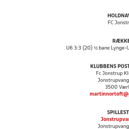
HOLDNA
FC Jonst
RÆKK
U6 3:3 (20) ½ bane Lynge-
KLUBBENS POS
Fc Jonstrup K
Jonstrupvang
3500 Vær
martinnortoft@
SPILLES
Jonstrupva
Jonstrupvang