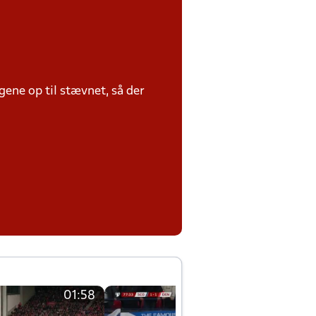
ene op til stævnet, så der
01:58
01:58