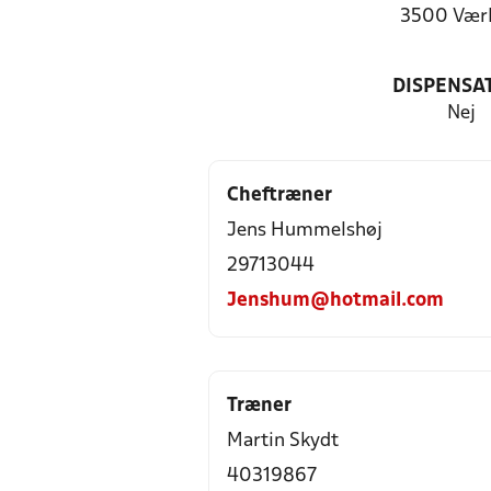
3500 Vær
DISPENSA
Nej
Cheftræner
Jens Hummelshøj
29713044
Jenshum@hotmail.com
Træner
Martin Skydt
40319867