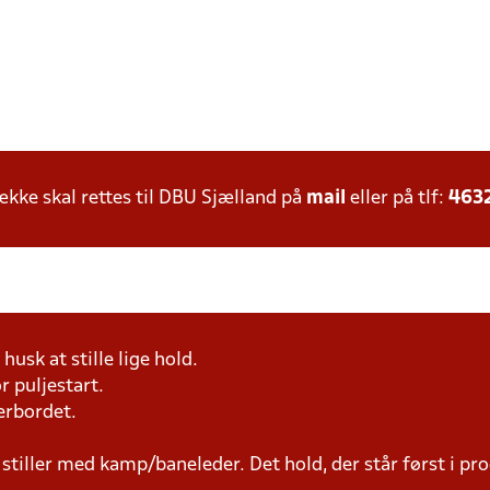
ke skal rettes til DBU Sjælland på
mail
eller på tlf:
463
husk at stille lige hold.
r puljestart.
erbordet.
 stiller med kamp/baneleder. Det hold, der står først i p