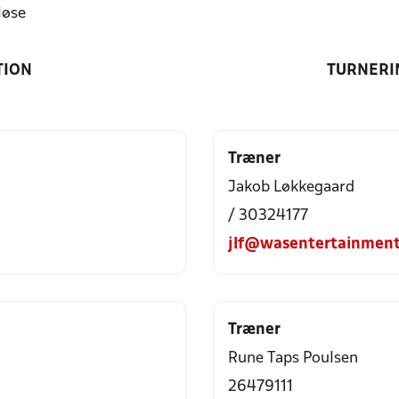
løse
TION
TURNERI
Træner
Jakob Løkkegaard
/ 30324177
jlf@wasentertainmen
Træner
Rune Taps Poulsen
26479111