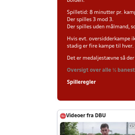
bolden.
Spilletid: 8 minutter pr. kam
Der spilles 3 mod 3.
Der spilles uden målmand, s
Hvis evt. oversidderkampe ik
stadig er fire kampe til hver.
Det er medaljestævne så der 
Oversigt over alle ½ banes
Spilleregler
Videoer fra DBU
05