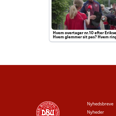
Hvem overtager nr.10 efter Eriks
Hvem glemmer sit pas? Hvem rin
Joachim altid til efter kampe?
Nyhedsbreve
Nyheder