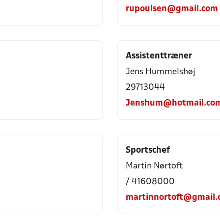
rupoulsen@gmail.com
Assistenttræner
Jens Hummelshøj
29713044
Jenshum@hotmail.co
Sportschef
Martin Nørtoft
/ 41608000
martinnortoft@gmail