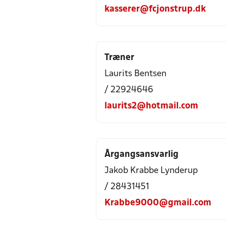
kasserer@fcjonstrup.dk
Træner
Laurits Bentsen
/ 22924646
laurits2@hotmail.com
Årgangsansvarlig
Jakob Krabbe Lynderup
/ 28431451
Krabbe9000@gmail.com