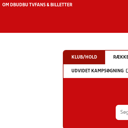
OM DBU
DBU TV
FANS & BILLETTER
KLUB/HOLD
RÆKK
UDVIDET KAMPSØGNING