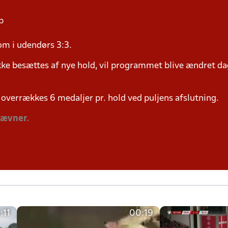
p
om i udendørs 3:3.
ke besættes af nye hold, vil programmet blive ændret dag
overrækkes 6 medaljer pr. hold ved puljens afslutning.
tævner.
:11
00:19