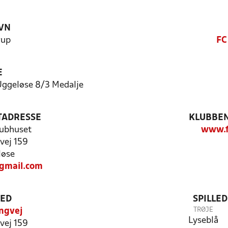
VN
rup
FC
E
Uggeløse 8/3 Medalje
TADRESSE
KLUBBEN
lubhuset
www.f
vej 159
løse
gmail.com
TED
SPILLE
TRØJE
ngvej
Lyseblå
vej 159