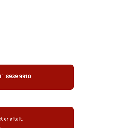
lf:
8939 9910
 er aftalt.
.