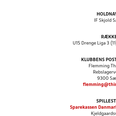
HOLDNA
IF Skjold 
RÆKK
U15 Drenge Liga 3 (1
KLUBBENS POS
Flemming Th
Rebslagerv
9300 Sæ
flemming@thi
SPILLES
Sparekassen Danmar
Kjeldgaards