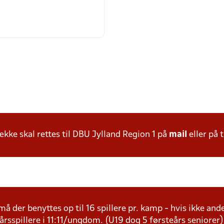
ke skal rettes til DBU Jylland Region 1 på
mail
eller på t
å der benyttes op til 16 spillere pr. kamp - hvis ikke andet
årsspillere i 11:11/ungdom. (U19 dog 5 førsteårs seniorer)