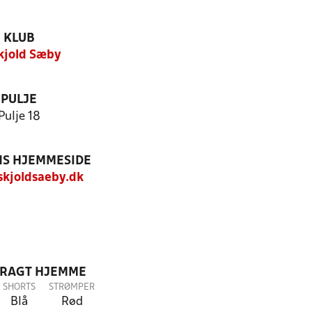
KLUB
Skjold Sæby
PULJE
Pulje 18
S HJEMMESIDE
kjoldsaeby.dk
DRAGT HJEMME
SHORTS
STRØMPER
Blå
Rød