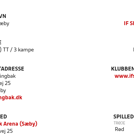
VN
Sæby
IF 
E
1) TT / 3 kampe
TADRESSE
KLUBBEN
ingbak
www.ifs
ej 25
by
ngbak.dk
TED
SPILLE
TRØJE
k Arena (Sæby)
Rød
vej 25