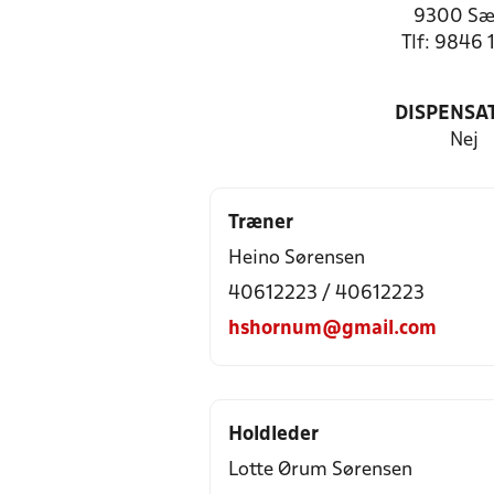
9300 Sæ
Tlf: 9846 
DISPENSA
Nej
Træner
Heino Sørensen
40612223 / 40612223
hshornum@gmail.com
Holdleder
Lotte Ørum Sørensen