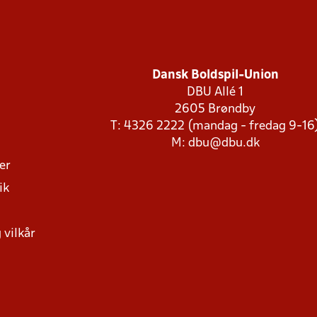
Dansk Boldspil-Union
DBU Allé 1
2605 Brøndby
T: 4326 2222 (mandag - fredag 9-16
M:
dbu@dbu.dk
ger
ik
 vilkår