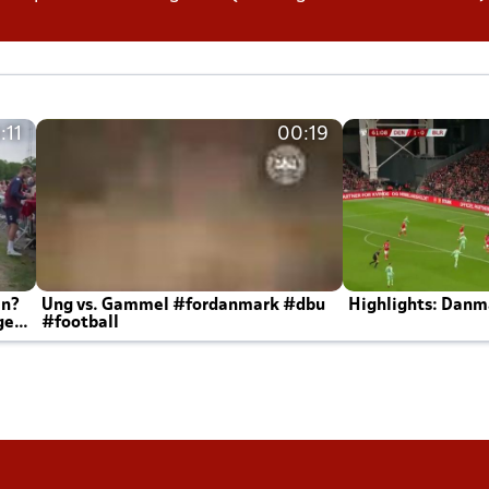
:11
00:19
en?
Ung vs. Gammel #fordanmark #dbu
Highlights: Danma
ger
#football