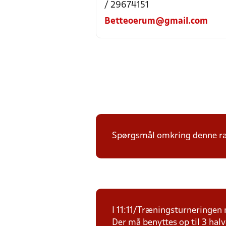
/ 29674151
Betteoerum@gmail.com
Spørgsmål omkring denne ræk
I 11:11/Træningsturneringen m
Der må benyttes op til 3 halv