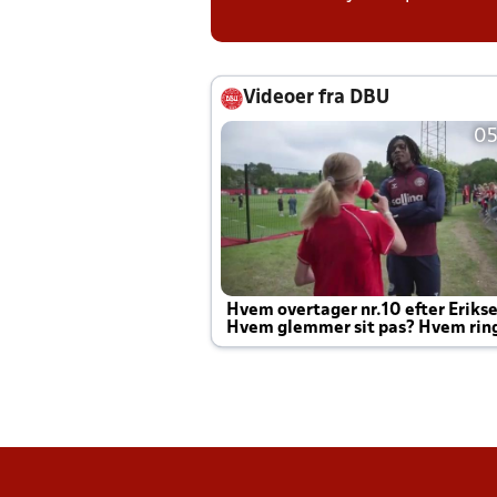
Videoer fra DBU
05
Hvem overtager nr.10 efter Eriks
Hvem glemmer sit pas? Hvem rin
Joachim altid til efter kampe?