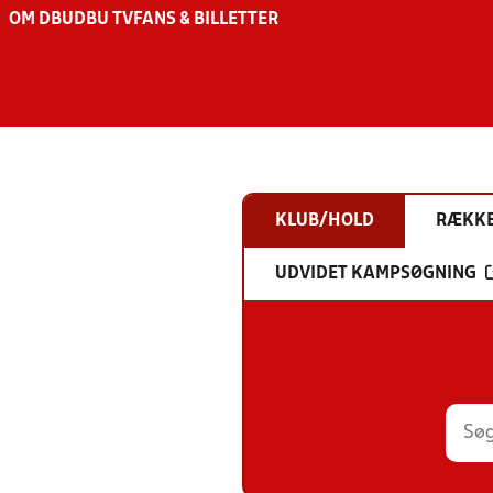
OM DBU
DBU TV
FANS & BILLETTER
KLUB/HOLD
RÆKK
UDVIDET KAMPSØGNING