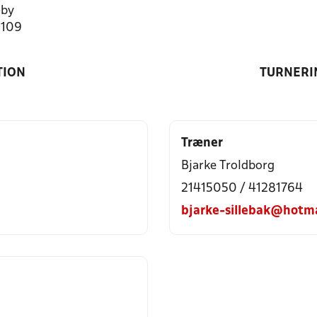
by
1109
TION
TURNERI
Træner
Bjarke Troldborg
21415050 / 41281764
bjarke-sillebak@hotm