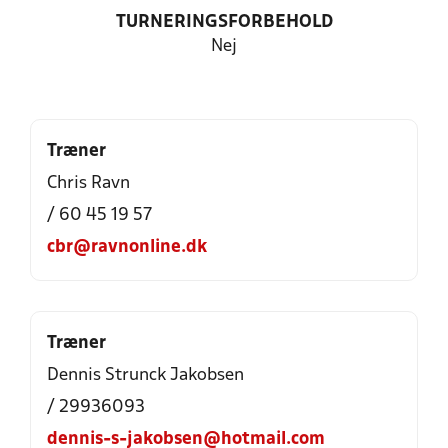
TURNERINGSFORBEHOLD
Nej
Træner
Chris Ravn
/ 60 45 19 57
cbr@ravnonline.dk
Træner
Dennis Strunck Jakobsen
/ 29936093
dennis-s-jakobsen@hotmail.com