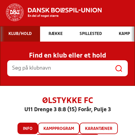
Hvad vil du søge efter?
KLUB/HOLD
RÆKKE
SPILLESTED
KAMP
INDHOLD OG NYHEDER
Find en klub eller et hold
STILLINGER, RESULTATER, KLUBBER OG
HOLD
ØLSTYKKE FC
U11 Drenge 3 8:8 (15) Forår, Pulje 3
INFO
KAMPPROGRAM
KARANTÆNER