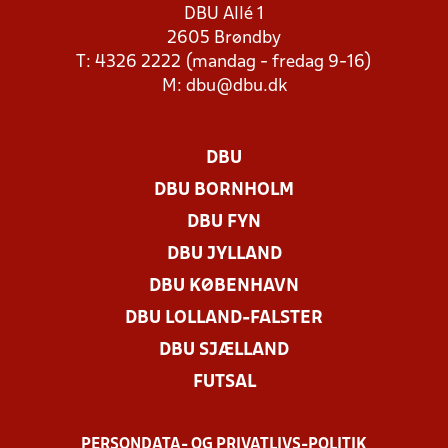
DBU Allé 1
2605 Brøndby
T: 4326 2222 (mandag - fredag 9-16)
M:
dbu@dbu.dk
DBU
DBU BORNHOLM
DBU FYN
DBU JYLLAND
DBU KØBENHAVN
DBU LOLLAND-FALSTER
DBU SJÆLLAND
FUTSAL
PERSONDATA- OG PRIVATLIVS-POLITIK