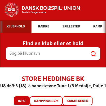
Hvad vil du søge efter?
KLUB/HOLD
RÆKKE
SPILLESTED
KAMP
INDHOLD OG NYHEDER
Find en klub eller et hold
STILLINGER, RESULTATER, KLUBBER OG
HOLD
STORE HEDDINGE BK
U8 dr 3:3 (18) ½ banestævne Tune 1/3 Medalje, Pulje 1
INFO
KAMPPROGRAM
KARANTÆNER