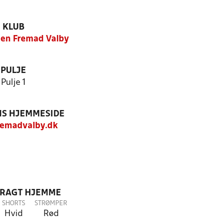
KLUB
en Fremad Valby
PULJE
Pulje 1
S HJEMMESIDE
emadvalby.dk
DRAGT HJEMME
SHORTS
STRØMPER
Hvid
Rød