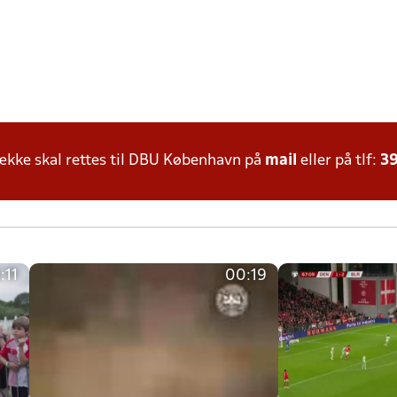
kke skal rettes til DBU København på
mail
eller på tlf:
39
:11
00:19