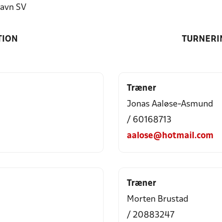
avn SV
TION
TURNERI
Træner
Jonas Aaløse-Asmund
/ 60168713
aalose@hotmail.com
Træner
Morten Brustad
/ 20883247