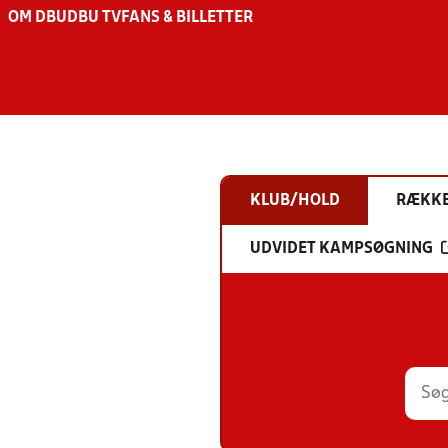
OM DBU
DBU TV
FANS & BILLETTER
KLUB/HOLD
RÆKK
UDVIDET KAMPSØGNING