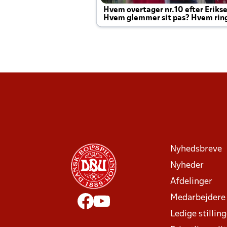
Hvem overtager nr.10 efter Eriks
Hvem glemmer sit pas? Hvem rin
Joachim altid til efter kampe?
Nyhedsbreve
Nyheder
Afdelinger
Medarbejdere
Ledige stillin