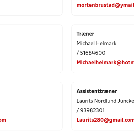
mortenbrustad@ymail
Træner
Michael Helmark
/ 51684600
Michaelhelmark@hotm
Assistenttræner
Laurits Nordlund Juncke
/ 93982301
com
Laurits280@gmail.co