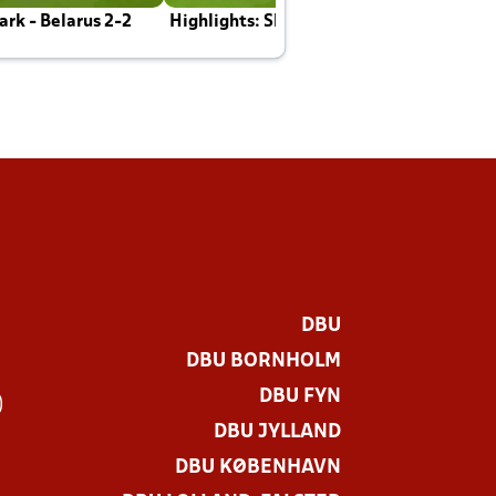
rk - Belarus 2-2
Highlights: Skotland - Danmark 4-2
J
E
DBU
DBU BORNHOLM
DBU FYN
)
DBU JYLLAND
DBU KØBENHAVN