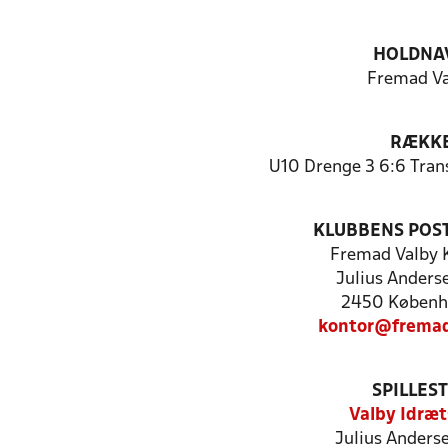
HOLDNA
Fremad Va
RÆKK
U10 Drenge 3 6:6 Tran
KLUBBENS POS
Fremad Valby 
Julius Anders
2450 Københ
kontor@fremad
SPILLES
Valby Idræt
Julius Anderse