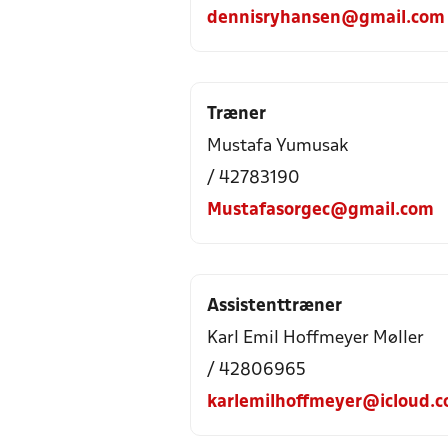
dennisryhansen@gmail.com
Træner
Mustafa Yumusak
/ 42783190
Mustafasorgec@gmail.com
Assistenttræner
Karl Emil Hoffmeyer Møller
/ 42806965
karlemilhoffmeyer@icloud.