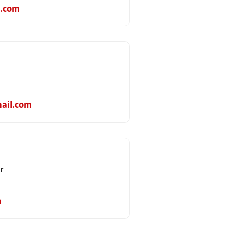
.com
ail.com
r
m