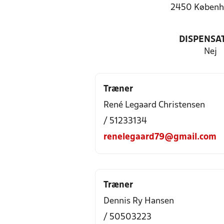
2450 Københ
DISPENSA
Nej
Træner
René Legaard Christensen
/ 51233134
renelegaard79@gmail.com
Træner
Dennis Ry Hansen
/ 50503223