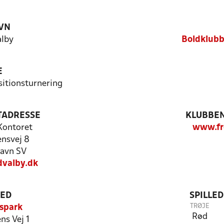
VN
lby
Boldklubb
E
sitionsturnering
TADRESSE
KLUBBEN
Kontoret
www.fr
ensvej 8
avn SV
valby.dk
TED
SPILLE
TRØJE
spark
Rød
ns Vej 1