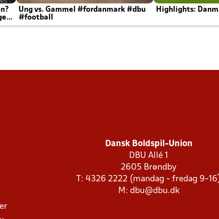
en?
Ung vs. Gammel #fordanmark #dbu
Highlights: Danma
ger
#football
Dansk Boldspil-Union
DBU Allé 1
2605 Brøndby
T: 4326 2222 (mandag - fredag 9-16
M:
dbu@dbu.dk
ger