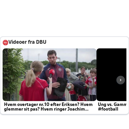
Videoer fra DBU
Hvem overtager nr.10 efter Eriksen? Hvem
Ung vs. Gamm
glemmer sit pas? Hvem ringer Joachim
#football
altid til efter kampe?