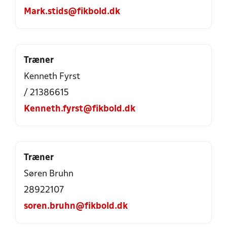
Mark.stids@fikbold.dk
Træner
Kenneth Fyrst
/ 21386615
Kenneth.fyrst@fikbold.dk
Træner
Søren Bruhn
28922107
soren.bruhn@fikbold.dk