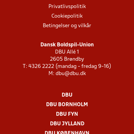
Privatlivspolitik
Cookiepolitik
Betingelser og vilkår
Dansk Boldspil-Union
DBU Allé 1
2605 Brøndby
T: 4326 2222 (mandag - fredag 9-16)
M:
dbu@dbu.dk
DBU
DBU BORNHOLM
DBU FYN
DBU JYLLAND
DBU KØBENHAVN