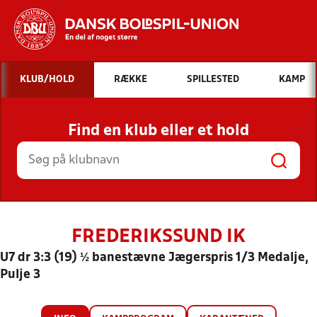
Hvad vil du søge efter?
KLUB/HOLD
RÆKKE
SPILLESTED
KAMP
INDHOLD OG NYHEDER
Find en klub eller et hold
STILLINGER, RESULTATER, KLUBBER OG
HOLD
FREDERIKSSUND IK
U7 dr 3:3 (19) ½ banestævne Jægerspris 1/3 Medalje,
Pulje 3