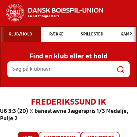
Hvad vil du søge efter?
KLUB/HOLD
RÆKKE
SPILLESTED
KAMP
INDHOLD OG NYHEDER
Find en klub eller et hold
STILLINGER, RESULTATER, KLUBBER OG
HOLD
FREDERIKSSUND IK
U6 3:3 (20) ½ banestævne Jægerspris 1/3 Medalje,
Pulje 2