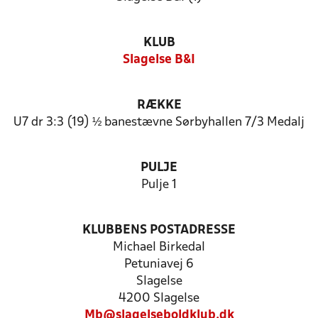
KLUB
Slagelse B&I
RÆKKE
U7 dr 3:3 (19) ½ banestævne Sørbyhallen 7/3 Medalj
PULJE
Pulje 1
KLUBBENS POSTADRESSE
Michael Birkedal
Petuniavej 6
Slagelse
4200 Slagelse
Mb@slagelseboldklub.dk