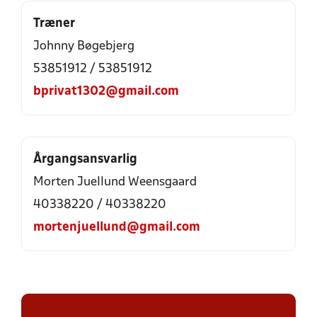
Træner
Johnny Bøgebjerg
53851912 / 53851912
bprivat1302@gmail.com
Årgangsansvarlig
Morten Juellund Weensgaard
40338220 / 40338220
mortenjuellund@gmail.com