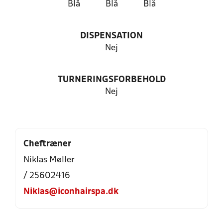
Blå
Blå
Blå
DISPENSATION
Nej
TURNERINGSFORBEHOLD
Nej
Cheftræner
Niklas Møller
/ 25602416
Niklas@iconhairspa.dk