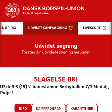
Hvad vil du søge efter?
B NÆR DIG
UDVIDET KAMPSØGNING
LIVESCORE
INDHOLD OG NYHEDER
Udvidet søgning
STILLINGER, RESULTATER, KLUBBER OG
HOLD
Foretag din udvidede søgning herunder.
SLAGELSE B&I
U7 dr 3:3 (19) ½ banestævne Sørbyhallen 7/3 Medalj,
Pulje 1
INFO
KAMPPROGRAM
KARANTÆNER