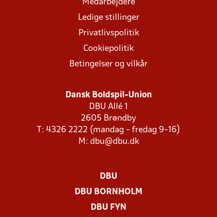
Medarbejdere
Ledige stillinger
Privatlivspolitik
Cookiepolitik
Betingelser og vilkår
Dansk Boldspil-Union
DBU Allé 1
2605 Brøndby
T: 4326 2222 (mandag - fredag 9-16)
M:
dbu@dbu.dk
DBU
DBU BORNHOLM
DBU FYN