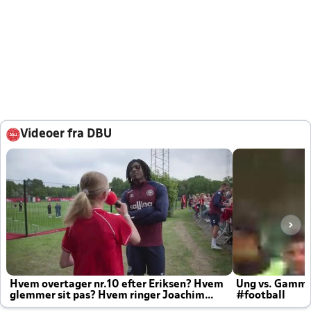
Videoer fra DBU
Hvem overtager nr.10 efter Eriksen? Hvem
Ung vs. Gamm
glemmer sit pas? Hvem ringer Joachim
#football
altid til efter kampe?