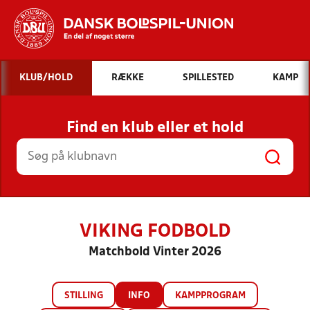
Hvad vil du søge efter?
KLUB/HOLD
RÆKKE
SPILLESTED
KAMP
INDHOLD OG NYHEDER
Find en klub eller et hold
STILLINGER, RESULTATER, KLUBBER OG
HOLD
VIKING FODBOLD
Matchbold Vinter 2026
STILLING
INFO
KAMPPROGRAM