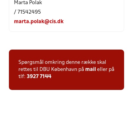
Marta Polak
/ 71542495
marta.polak@cis.dk
Spørgsmål omkring denne række skal
rettes til DBU København på
mail
eller på
tlf:
3927 7144