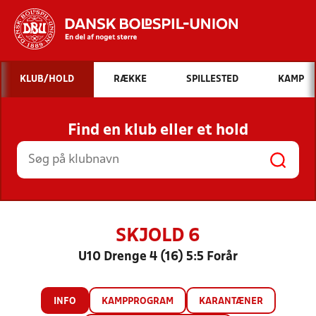
Hvad vil du søge efter?
KLUB/HOLD
RÆKKE
SPILLESTED
KAMP
INDHOLD OG NYHEDER
Find en klub eller et hold
STILLINGER, RESULTATER, KLUBBER OG
HOLD
SKJOLD 6
U10 Drenge 4 (16) 5:5 Forår
INFO
KAMPPROGRAM
KARANTÆNER