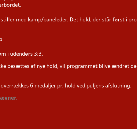
erbordet.
 stiller med kamp/baneleder. Det hold, der står først i p
p
om i udendørs 3:3.
ke besættes af nye hold, vil programmet blive ændret dag
overrækkes 6 medaljer pr. hold ved puljens afslutning.
tævner.