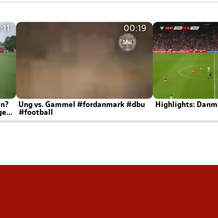
:11
00:19
en?
Ung vs. Gammel #fordanmark #dbu
Highlights: Danma
ger
#football