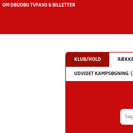
OM DBU
DBU TV
FANS & BILLETTER
KLUB/HOLD
RÆKK
UDVIDET KAMPSØGNING