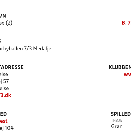
VN
se (2)
B. 7
E
rbyhallen 7/3 Medalje
TADRESSE
KLUBBEN
else
ww
j 57
else
3.dk
TED
SPILLE
TRØJE
est
Grøn
ej 104