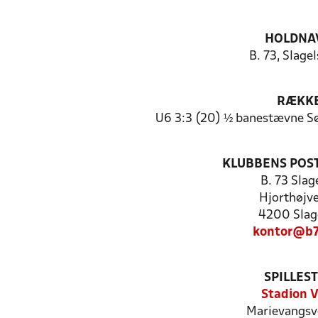
HOLDNA
B. 73, Slagel
RÆKK
U6 3:3 (20) ½ banestævne Sø
KLUBBENS POS
B. 73 Slag
Hjorthøjve
4200 Slag
kontor@b7
SPILLES
Stadion V
Marievangsv