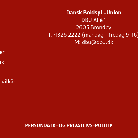
Dansk Boldspil-Union
DBU Allé 1
2605 Brøndby
T: 4326 2222 (mandag - fredag 9-16
M:
dbu@dbu.dk
ger
ik
 vilkår
PERSONDATA- OG PRIVATLIVS-POLITIK