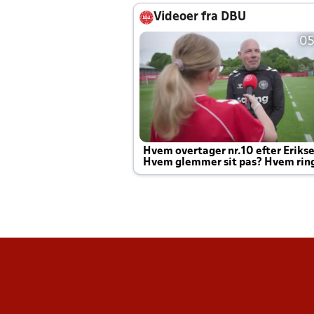
Videoer fra DBU
05
Hvem overtager nr.10 efter Eriks
Hvem glemmer sit pas? Hvem rin
Joachim altid til efter kampe?