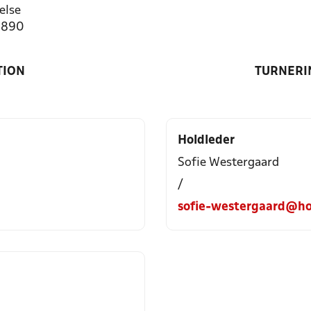
else
0890
TION
TURNERI
Holdleder
Sofie Westergaard
/
sofie-westergaard@ho