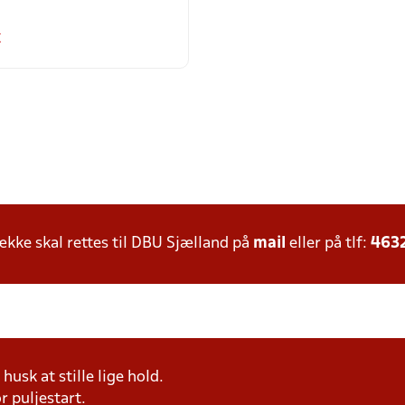
k
ke skal rettes til DBU Sjælland på
mail
eller på tlf:
463
husk at stille lige hold.
r puljestart.