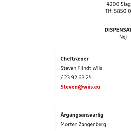
4200 Slag
Tlf: 5850 
DISPENSA
Nej
Cheftræner
Steven Flindt Wiis
/ 23 92 63 24
Steven@wiis.eu
Årgangsansvarlig
Morten Zangenberg