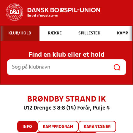
Hvad vil du søge efter?
KLUB/HOLD
RÆKKE
SPILLESTED
KAMP
INDHOLD OG NYHEDER
Find en klub eller et hold
STILLINGER, RESULTATER, KLUBBER OG
HOLD
BRØNDBY STRAND IK
U12 Drenge 3 8:8 (14) Forår, Pulje 4
INFO
KAMPPROGRAM
KARANTÆNER