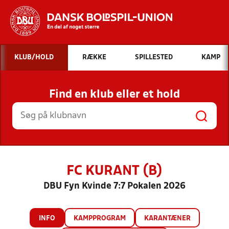
Hvad vil du søge efter?
KLUB/HOLD
RÆKKE
SPILLESTED
KAMP
INDHOLD OG NYHEDER
Find en klub eller et hold
STILLINGER, RESULTATER, KLUBBER OG
HOLD
FC KURANT (B)
DBU Fyn Kvinde 7:7 Pokalen 2026
INFO
KAMPPROGRAM
KARANTÆNER