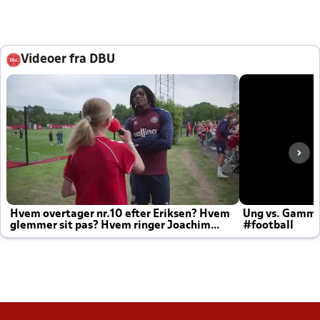
Videoer fra DBU
Hvem overtager nr.10 efter Eriksen? Hvem
Ung vs. Gamm
glemmer sit pas? Hvem ringer Joachim
#football
altid til efter kampe?