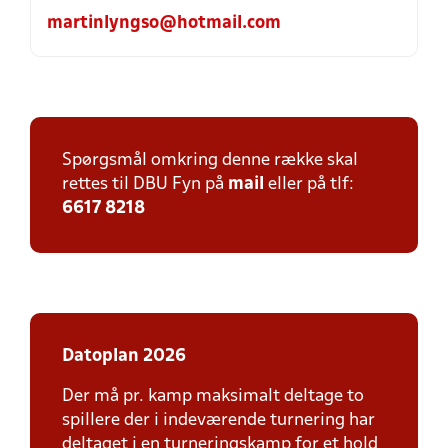
martinlyngso@hotmail.com
Spørgsmål omkring denne række skal
rettes til DBU Fyn på
mail
eller på tlf:
6617 8218
Datoplan 2026
Der må pr. kamp maksimalt deltage to
spillere der i indeværende turnering har
deltaget i en turneringskamp for et hold