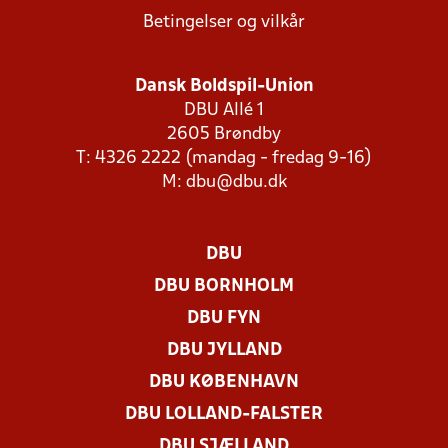
Betingelser og vilkår
Dansk Boldspil-Union
DBU Allé 1
2605 Brøndby
T: 4326 2222 (mandag - fredag 9-16)
M:
dbu@dbu.dk
DBU
DBU BORNHOLM
DBU FYN
DBU JYLLAND
DBU KØBENHAVN
DBU LOLLAND-FALSTER
DBU SJÆLLAND