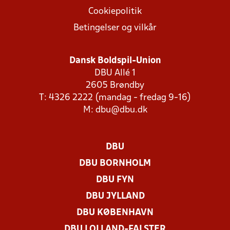
Cookiepolitik
Betingelser og vilkår
Dansk Boldspil-Union
DBU Allé 1
2605 Brøndby
T: 4326 2222 (mandag - fredag 9-16)
M:
dbu@dbu.dk
DBU
DBU BORNHOLM
DBU FYN
DBU JYLLAND
DBU KØBENHAVN
DBU LOLLAND-FALSTER