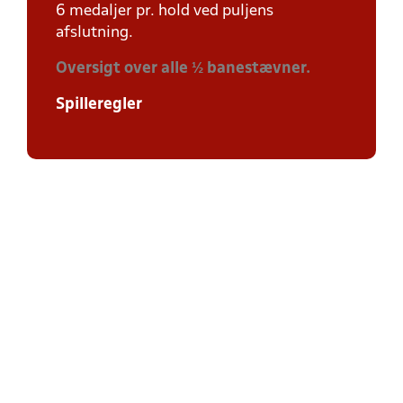
6 medaljer pr. hold ved puljens
afslutning.
Oversigt over alle ½ banestævner.
Spilleregler