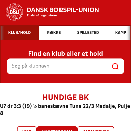
Hvad vil du søge efter?
KLUB/HOLD
RÆKKE
SPILLESTED
KAMP
INDHOLD OG NYHEDER
Find en klub eller et hold
STILLINGER, RESULTATER, KLUBBER OG
HOLD
HUNDIGE BK
U7 dr 3:3 (19) ½ banestævne Tune 22/3 Medalje, Pulje
8