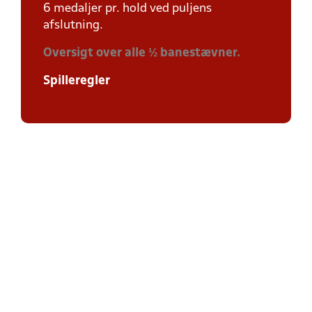
6 medaljer pr. hold ved puljens
afslutning.
Oversigt over alle ½ banestævner.
Spilleregler