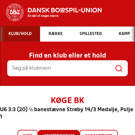
Hvad vil du søge efter?
KLUB/HOLD
RÆKKE
SPILLESTED
KAMP
INDHOLD OG NYHEDER
Find en klub eller et hold
STILLINGER, RESULTATER, KLUBBER OG
HOLD
KØGE BK
U6 3:3 (20) ½ banestævne Strøby 14/3 Medalje, Pulje
1