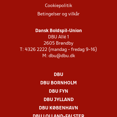
Cookiepolitik
Betingelser og vilkår
Dansk Boldspil-Union
DBU Allé 1
2605 Brøndby
T: 4326 2222 (mandag - fredag 9-16)
M:
dbu@dbu.dk
DBU
DBU BORNHOLM
DBU FYN
DBU JYLLAND
DBU KØBENHAVN
DBU LOLLAND-FALSTER