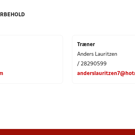
ORBEHOLD
Træner
Anders Lauritzen
/ 28290599
om
anderslauritzen7@hot