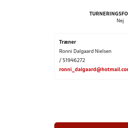
TURNERINGSF
Nej
Træner
Ronni Dalgaard Nielsen
/ 51946272
ronni_dalgaard@hotmail.c