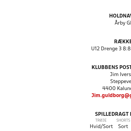
HOLDNA
Årby G
RÆKK
U12 Drenge 3 8:8
KLUBBENS POS
Jim Iver
Steppeve
4400 Kalun
Jim.guldborg@
SPILLEDRAGT
TRØJE
SHORTS
Hvid/Sort
Sort