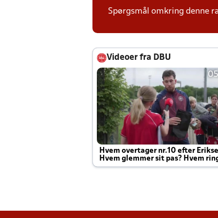
Spørgsmål omkring denne ræk
Videoer fra DBU
05
Hvem overtager nr.10 efter Eriks
Hvem glemmer sit pas? Hvem rin
Joachim altid til efter kampe?