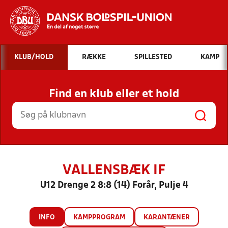
Hvad vil du søge efter?
KLUB/HOLD
RÆKKE
SPILLESTED
KAMP
INDHOLD OG NYHEDER
Find en klub eller et hold
STILLINGER, RESULTATER, KLUBBER OG
HOLD
VALLENSBÆK IF
U12 Drenge 2 8:8 (14) Forår, Pulje 4
INFO
KAMPPROGRAM
KARANTÆNER