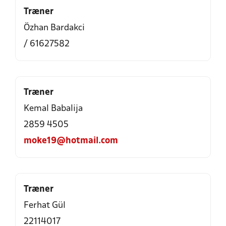
Træner
Özhan Bardakci
/ 61627582
Træner
Kemal Babalija
2859 4505
moke19@hotmail.com
Træner
Ferhat Gül
22114017