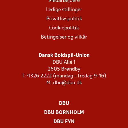
Medarbejdere
Ledige stillinger
Privatlivspolitik
Cookiepolitik
Betingelser og vilkår
Dansk Boldspil-Union
DBU Allé 1
2605 Brøndby
T: 4326 2222 (mandag - fredag 9-16)
M:
dbu@dbu.dk
DBU
DBU BORNHOLM
DBU FYN