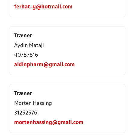
ferhat-g@hotmail.com
Træner
Aydin Mataji
40787816
aidinpharm@gmail.com
Træner
Morten Hassing
31252576
mortenhassing@gmail.com