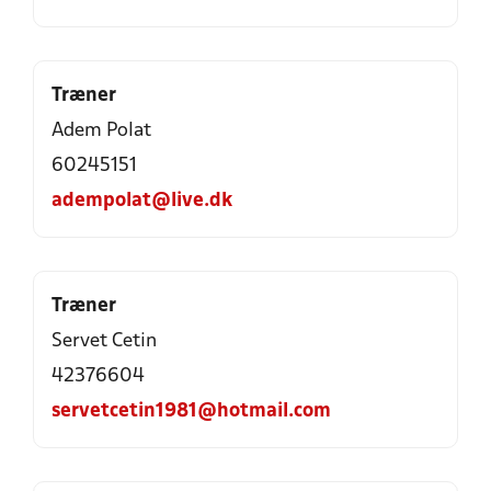
Træner
Adem Polat
60245151
adempolat@live.dk
Træner
Servet Cetin
42376604
servetcetin1981@hotmail.com