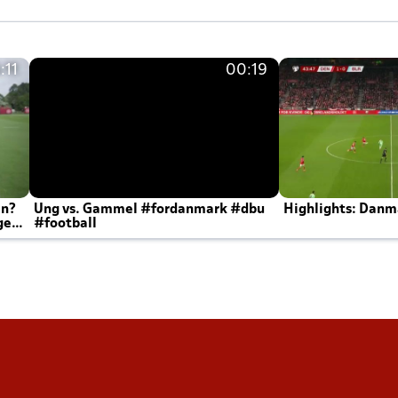
:11
00:19
en?
Ung vs. Gammel #fordanmark #dbu
Highlights: Danma
ger
#football