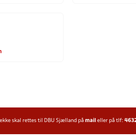
m
ke skal rettes til DBU Sjælland på
mail
eller på tlf:
463