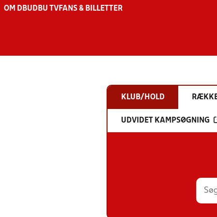
OM DBU
DBU TV
FANS & BILLETTER
KLUB/HOLD
RÆKK
UDVIDET KAMPSØGNING