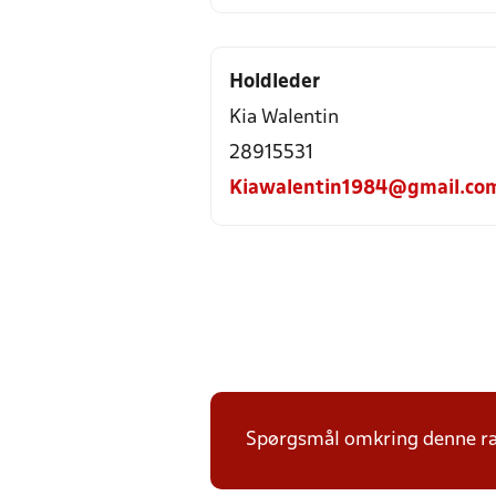
Holdleder
Kia Walentin
28915531
Kiawalentin1984@gmail.co
Spørgsmål omkring denne ræk