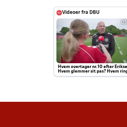
Videoer fra DBU
05
Hvem overtager nr.10 efter Eriks
Hvem glemmer sit pas? Hvem rin
Joachim altid til efter kampe?