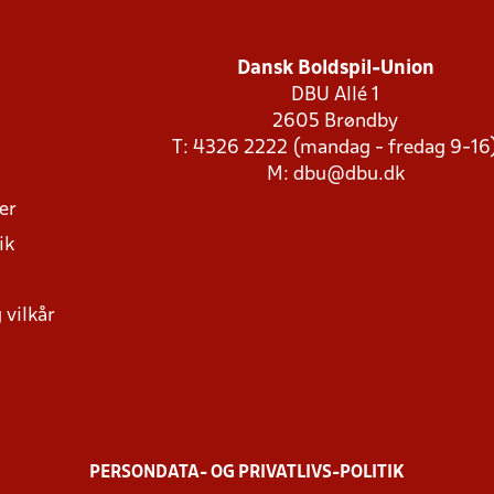
Dansk Boldspil-Union
DBU Allé 1
2605 Brøndby
T: 4326 2222 (mandag - fredag 9-16
M:
dbu@dbu.dk
ger
ik
 vilkår
PERSONDATA- OG PRIVATLIVS-POLITIK