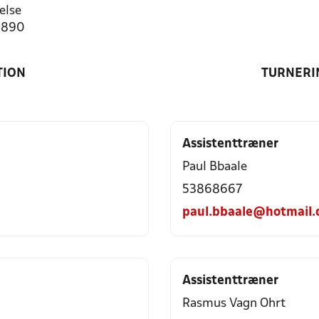
else
0890
TION
TURNERI
Assistenttræner
Paul Bbaale
53868667
paul.bbaale@hotmail
Assistenttræner
Rasmus Vagn Ohrt