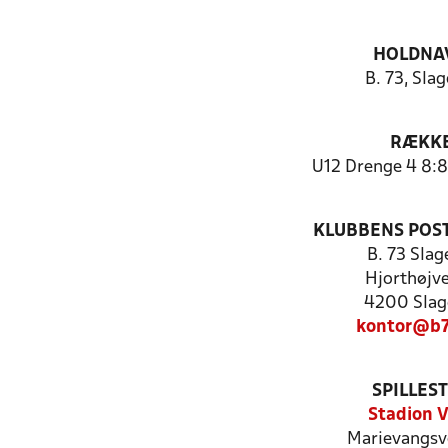
HOLDNA
B. 73, Slag
RÆKK
U12 Drenge 4 8:8
KLUBBENS POS
B. 73 Slag
Hjorthøjve
4200 Slag
kontor@b7
SPILLES
Stadion V
Marievangsv