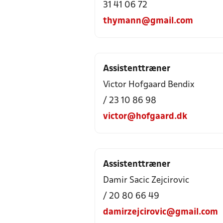
31 41 06 72
thymann@gmail.com
Assistenttræner
Victor Hofgaard Bendix
/ 23 10 86 98
victor@hofgaard.dk
Assistenttræner
Damir Sacic Zejcirovic
/ 20 80 66 49
damirzejcirovic@gmail.com