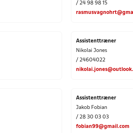
/ 24 98 98 15
rasmusvagnohrt@gmai
Assistenttræner
Nikolai Jones
/ 24604022
nikolai.jones@outlook
Assistenttræner
Jakob Fobian
/ 28 30 03 03
fobian99@gmail.com