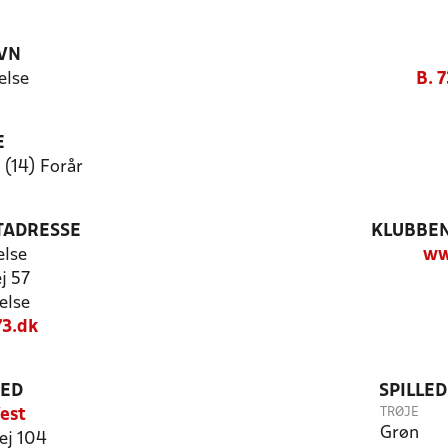
VN
else
B. 7
E
 (14) Forår
TADRESSE
KLUBBEN
else
ww
j 57
else
3.dk
TED
SPILLE
TRØJE
est
Grøn
ej 104