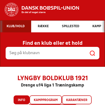
Hvad vil du søge efter?
KLUB/HOLD
RÆKKE
SPILLESTED
KAMP
INDHOLD OG NYHEDER
Find en klub eller et hold
STILLINGER, RESULTATER, KLUBBER OG
HOLD
LYNGBY BOLDKLUB 1921
Drenge u14 liga 1 Træningskamp
INFO
KAMPPROGRAM
KARANTÆNER