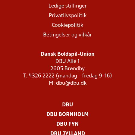
Ledige stillinger
Privatlivspolitik
Cookiepolitik
Betingelser og vilkår
Dansk Boldspil-Union
DBU Allé 1
2605 Brøndby
T: 4326 2222 (mandag - fredag 9-16)
M:
dbu@dbu.dk
DBU
DBU BORNHOLM
DBU FYN
DBU JYLLAND