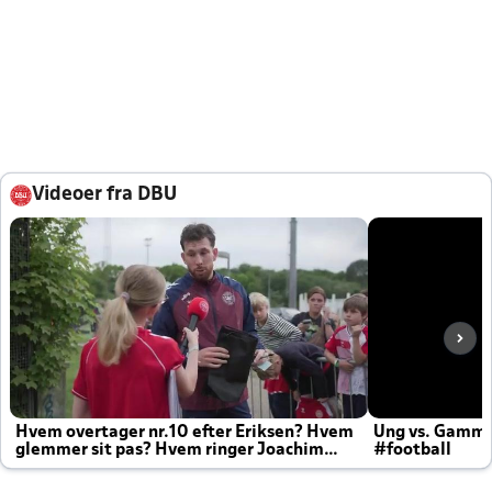
Videoer fra DBU
Hvem overtager nr.10 efter Eriksen? Hvem
Ung vs. Gamm
glemmer sit pas? Hvem ringer Joachim
#football
altid til efter kampe?