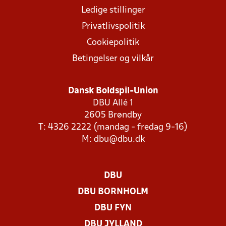
Ledige stillinger
Privatlivspolitik
Cookiepolitik
Betingelser og vilkår
Dansk Boldspil-Union
DBU Allé 1
2605 Brøndby
T: 4326 2222 (mandag - fredag 9-16)
M:
dbu@dbu.dk
DBU
DBU BORNHOLM
DBU FYN
DBU JYLLAND