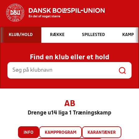
Hvad vil du søge efter?
KLUB/HOLD
RÆKKE
SPILLESTED
KAMP
INDHOLD OG NYHEDER
Find en klub eller et hold
STILLINGER, RESULTATER, KLUBBER OG
HOLD
AB
Drenge u14 liga 1 Træningskamp
INFO
KAMPPROGRAM
KARANTÆNER