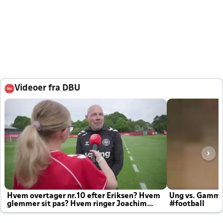
Videoer fra DBU
Hvem overtager nr.10 efter Eriksen? Hvem
Ung vs. Gamm
glemmer sit pas? Hvem ringer Joachim
#football
altid til efter kampe?