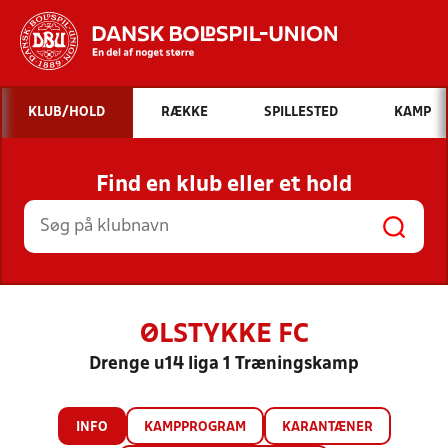
Hvad vil du søge efter?
KLUB/HOLD
RÆKKE
SPILLESTED
KAMP
INDHOLD OG NYHEDER
Find en klub eller et hold
STILLINGER, RESULTATER, KLUBBER OG
HOLD
ØLSTYKKE FC
Drenge u14 liga 1 Træningskamp
INFO
KAMPPROGRAM
KARANTÆNER