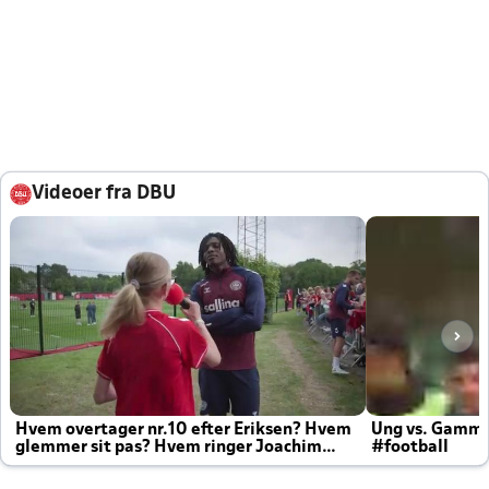
Videoer fra DBU
Hvem overtager nr.10 efter Eriksen? Hvem
Ung vs. Gamm
glemmer sit pas? Hvem ringer Joachim
#football
altid til efter kampe?