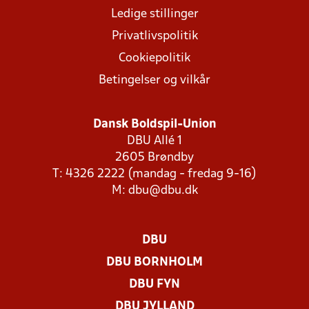
Ledige stillinger
Privatlivspolitik
Cookiepolitik
Betingelser og vilkår
Dansk Boldspil-Union
DBU Allé 1
2605 Brøndby
T: 4326 2222 (mandag - fredag 9-16)
M:
dbu@dbu.dk
DBU
DBU BORNHOLM
DBU FYN
DBU JYLLAND