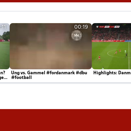
:11
00:19
en?
Ung vs. Gammel #fordanmark #dbu
Highlights: Danma
ger
#football