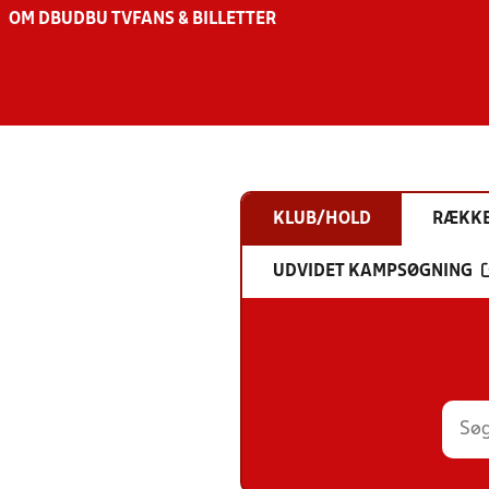
OM DBU
DBU TV
FANS & BILLETTER
KLUB/HOLD
RÆKK
UDVIDET KAMPSØGNING