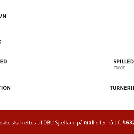
VN
E
TED
SPILLE
TRØJE
TION
TURNERI
ke skal rettes til DBU Sjælland på
mail
eller på tlf:
463