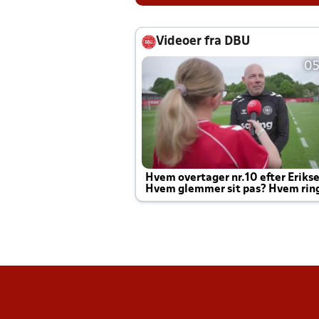
Videoer fra DBU
05
Hvem overtager nr.10 efter Eriks
Hvem glemmer sit pas? Hvem rin
Joachim altid til efter kampe?