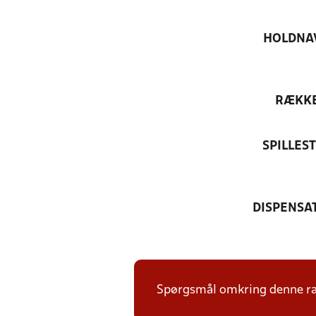
HOLDNA
RÆKK
SPILLES
DISPENSA
Spørgsmål omkring denne ræk