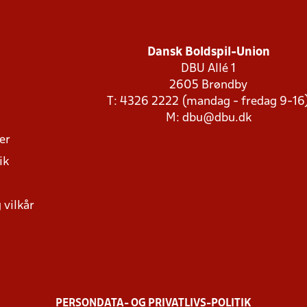
Dansk Boldspil-Union
DBU Allé 1
2605 Brøndby
T: 4326 2222 (mandag - fredag 9-16
M:
dbu@dbu.dk
ger
ik
 vilkår
PERSONDATA- OG PRIVATLIVS-POLITIK