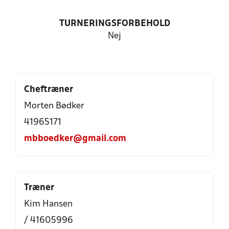
TURNERINGSFORBEHOLD
Nej
Cheftræner
Morten Bødker
41965171
mbboedker@gmail.com
Træner
Kim Hansen
/ 41605996