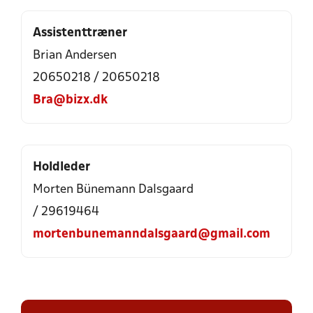
Assistenttræner
Brian Andersen
20650218 / 20650218
Bra@bizx.dk
Holdleder
Morten Bünemann Dalsgaard
/ 29619464
mortenbunemanndalsgaard@gmail.com