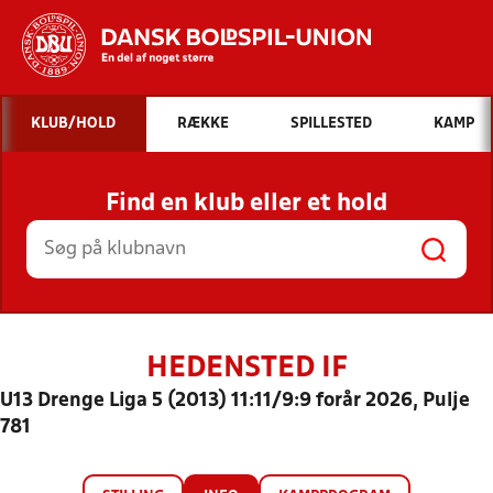
Hvad vil du søge efter?
KLUB/HOLD
RÆKKE
SPILLESTED
KAMP
INDHOLD OG NYHEDER
Find en klub eller et hold
STILLINGER, RESULTATER, KLUBBER OG
HOLD
HEDENSTED IF
U13 Drenge Liga 5 (2013) 11:11/9:9 forår 2026, Pulje
781