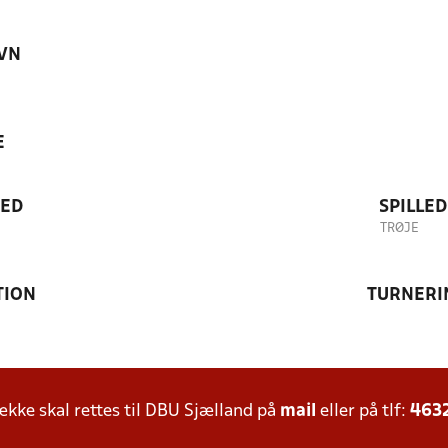
VN
E
TED
SPILLE
TRØJE
TION
TURNERI
ke skal rettes til DBU Sjælland på
mail
eller på tlf:
463