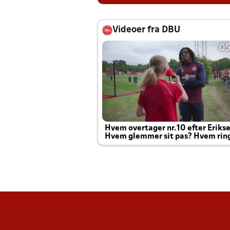
Videoer fra DBU
05
Hvem overtager nr.10 efter Eriks
Hvem glemmer sit pas? Hvem rin
Joachim altid til efter kampe?