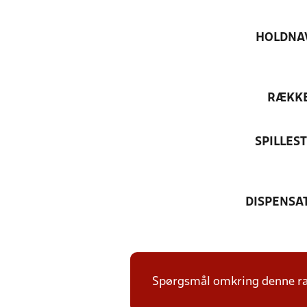
HOLDNA
RÆKK
SPILLES
DISPENSA
Spørgsmål omkring denne ræk