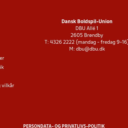
Dansk Boldspil-Union
DBU Allé 1
2605 Brøndby
T: 4326 2222 (mandag - fredag 9-16
M:
dbu@dbu.dk
ger
ik
 vilkår
PERSONDATA- OG PRIVATLIVS-POLITIK