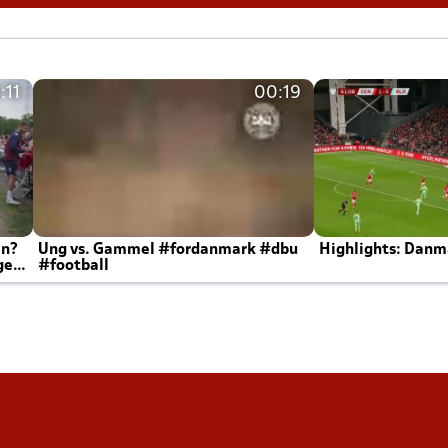
:11
00:19
en?
Ung vs. Gammel #fordanmark #dbu
Highlights: Danma
ger
#football