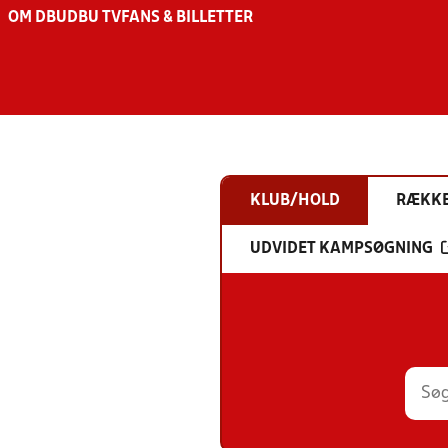
OM DBU
DBU TV
FANS & BILLETTER
KLUB/HOLD
RÆKK
UDVIDET KAMPSØGNING