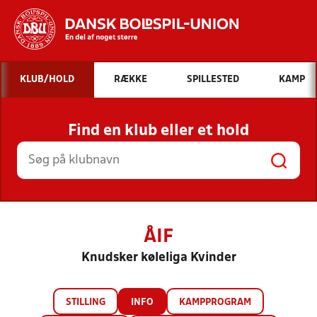
Hvad vil du søge efter?
KLUB/HOLD
RÆKKE
SPILLESTED
KAMP
INDHOLD OG NYHEDER
Find en klub eller et hold
STILLINGER, RESULTATER, KLUBBER OG
HOLD
ÅIF
Knudsker køleliga Kvinder
STILLING
INFO
KAMPPROGRAM