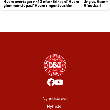
Hvem overtager nr.10 efter Eriksen? Hvem
Ung vs. Gamm
glemmer sit pas? Hvem ringer Joachim
#football
altid til efter kampe?
Nyhedsbreve
Nyheder