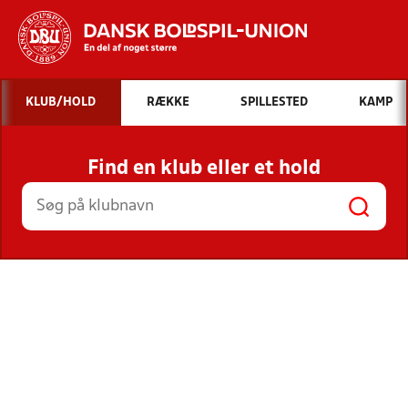
Hvad vil du søge efter?
KLUB/HOLD
RÆKKE
SPILLESTED
KAMP
INDHOLD OG NYHEDER
Find en klub eller et hold
STILLINGER, RESULTATER, KLUBBER OG
HOLD